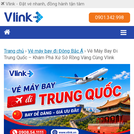
Skip
Vlink - Đặt vé nhanh, đồng hành tận tâm
to
content
Vlink
0901.342.998
Đặt
vé
nhanh,
Trang chủ
›
Vé máy bay đi Đông Bắc Á
›
Vé Máy Bay Đi
Trung Quốc – Khám Phá Xứ Sở Rồng Vàng Cùng Vlink
đồng
hành
tận
tâm