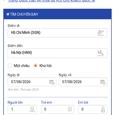
Trung Quốc cấp lại visa du lịch cho khách quốc tế
TÌM CHUYẾN BAY
Điểm đi
Hồ Chí Minh (SGN)
Điểm đến
Hà Nội (HAN)
Một chiều
Khứ hồi
Ngày đi
Ngày về
Âm lịch: Thứ sáu 25/6
Người lớn
Trẻ em
Em bé