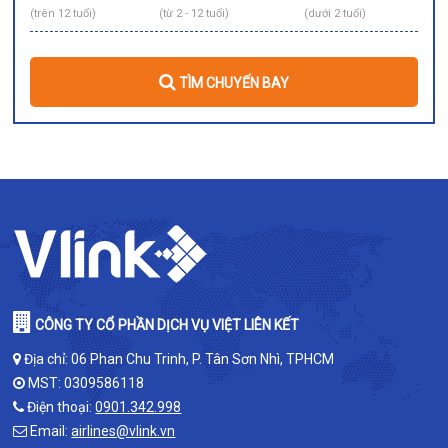
(trên 12 tuổi)
(từ 2 - 12 tuổi)
(dưới 2 tuổi)
TÌM CHUYẾN BAY
CÔNG TY CỔ PHẦN DỊCH VỤ VIỆT LIÊN KẾT
Địa chỉ: 06 Phan Chu Trinh, P. Tân Sơn Nhì, TPHCM
MST: 0309586118
Điện thoại:
0901.342.998
Email:
airlines@vlink.vn