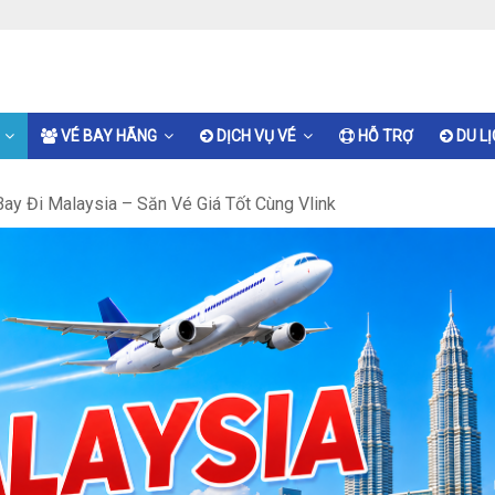
VÉ BAY HÃNG
DỊCH VỤ VÉ
HỖ TRỢ
DU L
ay Đi Malaysia – Săn Vé Giá Tốt Cùng Vlink