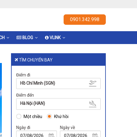
0901.342.998
ỊCH
BLOG
VLINK
TÌM CHUYẾN BAY
Điểm đi
Hồ Chí Minh (SGN)
Điểm đến
Hà Nội (HAN)
Một chiều
Khứ hồi
Ngày đi
Ngày về