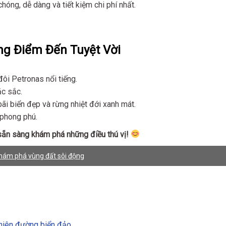
óng, dễ dàng và tiết kiệm chi phí nhất.
g Điểm Đến Tuyệt Vời
đôi Petronas nổi tiếng.
c sắc.
i biển đẹp và rừng nhiệt đới xanh mát.
 phong phú.
ẵn sàng khám phá những điều thú vị!
hám phá vùng đất sôi động
thiên đường biển đảo