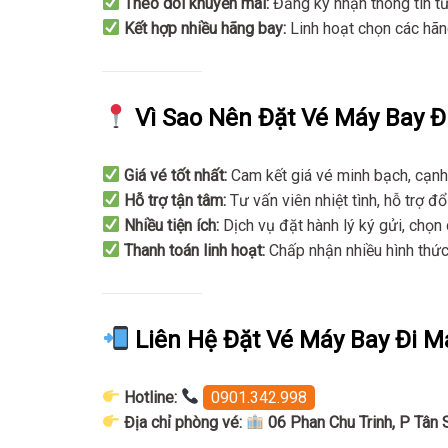
Theo dõi khuyến mãi:
Đăng ký nhận thông tin t
Kết hợp nhiều hãng bay:
Linh hoạt chọn các hãng
Vì Sao Nên Đặt Vé Máy Bay Đi
Giá vé tốt nhất:
Cam kết giá vé minh bạch, cạnh 
Hỗ trợ tận tâm:
Tư vấn viên nhiệt tình, hỗ trợ đ
Nhiều tiện ích:
Dịch vụ đặt hành lý ký gửi, chọn
Thanh toán linh hoạt:
Chấp nhận nhiều hình thức t
Liên Hệ Đặt Vé Máy Bay Đi M
Hotline:
0901.342.998
Địa chỉ phòng vé:
06 Phan Chu Trinh, P Tân