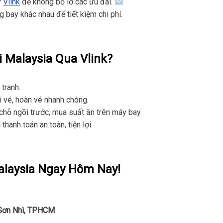
ừ
Vlink
để không bỏ lỡ các ưu đãi.
 bay khác nhau để tiết kiệm chi phí.
 Malaysia Qua Vlink?
tranh.
ổi vé, hoàn vé nhanh chóng.
 chỗ ngồi trước, mua suất ăn trên máy bay.
hanh toán an toàn, tiện lợi.
alaysia Ngay Hôm Nay!
 Sơn Nhì, TPHCM