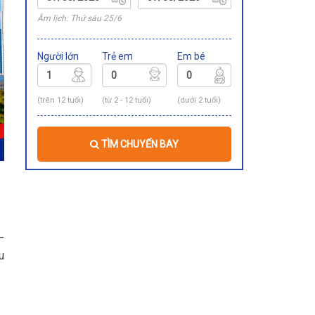
Âm lịch: Thứ sáu 25/6
Người lớn
Trẻ em
Em bé
(trên 12 tuổi)
(từ 2 - 12 tuổi)
(dưới 2 tuổi)
TÌM CHUYẾN BAY
–
u