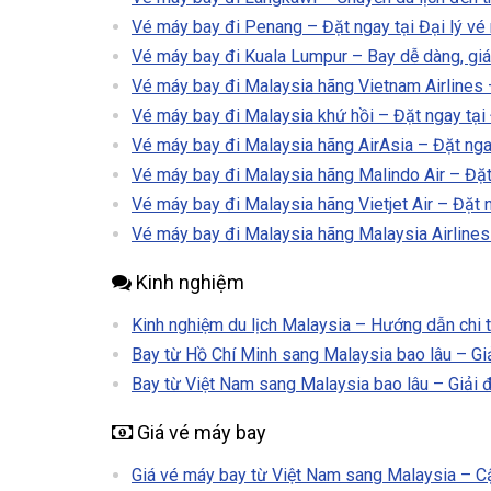
Vé máy bay đi Penang – Đặt ngay tại Đại lý vé
Vé máy bay đi Kuala Lumpur – Bay dễ dàng, giá
Vé máy bay đi Malaysia hãng Vietnam Airlines –
Vé máy bay đi Malaysia khứ hồi – Đặt ngay tại 
Vé máy bay đi Malaysia hãng AirAsia – Đặt ngay
Vé máy bay đi Malaysia hãng Malindo Air – Đặt 
Vé máy bay đi Malaysia hãng Vietjet Air – Đặt n
Vé máy bay đi Malaysia hãng Malaysia Airlines 
Kinh nghiệm
Kinh nghiệm du lịch Malaysia – Hướng dẫn chi t
Bay từ Hồ Chí Minh sang Malaysia bao lâu – Giả
Bay từ Việt Nam sang Malaysia bao lâu – Giải đ
Giá vé máy bay
Giá vé máy bay từ Việt Nam sang Malaysia – Cậ