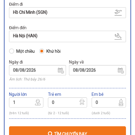
Điểm đi
Hồ Chí Minh (SGN)
Điểm đến
Hà Nội (HAN)
Một chiều
Khứ hồi
Ngày đi
Ngày về
Âm lịch: Thứ bảy 26/6
Người lớn
Trẻ em
Em bé
(trên 12 tuổi)
(từ 2 - 12 tuổi)
(dưới 2 tuổi)
TÌM CHUYẾN BAY