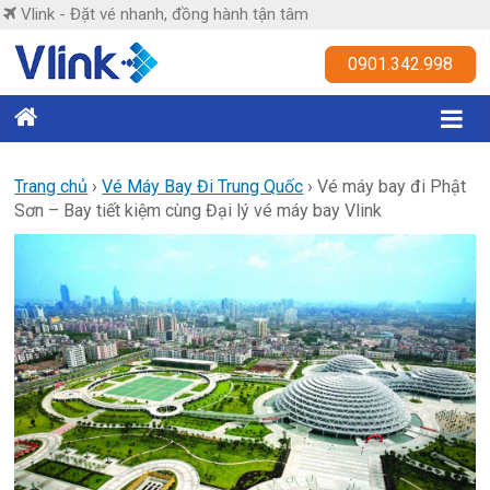
Skip
Vlink - Đặt vé nhanh, đồng hành tận tâm
to
content
Vlink
0901.342.998
Đặt
vé
nhanh,
Trang chủ
›
Vé Máy Bay Đi Trung Quốc
›
Vé máy bay đi Phật
Sơn – Bay tiết kiệm cùng Đại lý vé máy bay Vlink
đồng
hành
tận
tâm