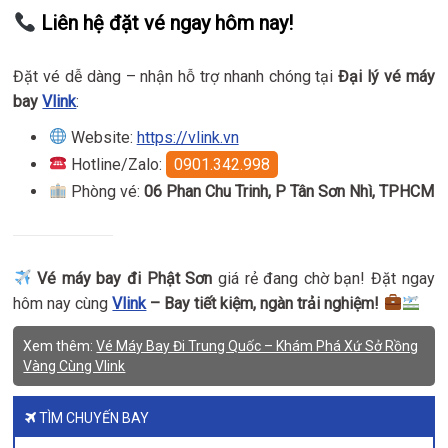
Liên hệ đặt vé ngay hôm nay!
Đặt vé dễ dàng – nhận hỗ trợ nhanh chóng tại
Đại lý vé máy
bay
Vlink
:
Website:
https://vlink.vn
Hotline/Zalo:
0901.342.998
Phòng vé:
06 Phan Chu Trinh, P Tân Sơn Nhì, TPHCM
Vé máy bay đi Phật Sơn
giá rẻ đang chờ bạn! Đặt ngay
hôm nay cùng
Vlink
– Bay tiết kiệm, ngàn trải nghiệm!
Xem thêm:
Vé Máy Bay Đi Trung Quốc – Khám Phá Xứ Sở Rồng
Vàng Cùng Vlink
TÌM CHUYẾN BAY