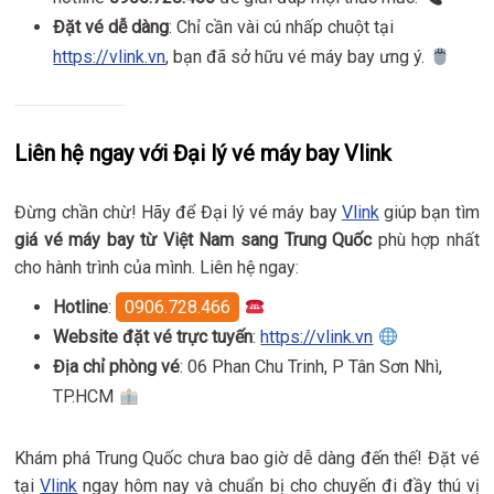
Đặt vé dễ dàng
: Chỉ cần vài cú nhấp chuột tại
https://vlink.vn
, bạn đã sở hữu vé máy bay ưng ý.
Liên hệ ngay với Đại lý vé máy bay Vlink
Đừng chần chừ! Hãy để Đại lý vé máy bay
Vlink
giúp bạn tìm
giá vé máy bay từ Việt Nam sang Trung Quốc
phù hợp nhất
cho hành trình của mình. Liên hệ ngay:
Hotline
:
0906.728.466
Website đặt vé trực tuyến
:
https://vlink.vn
Địa chỉ phòng vé
: 06 Phan Chu Trinh, P Tân Sơn Nhì,
TP.HCM
Khám phá Trung Quốc chưa bao giờ dễ dàng đến thế! Đặt vé
tại
Vlink
ngay hôm nay và chuẩn bị cho chuyến đi đầy thú vị