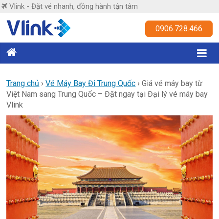
Skip
Vlink - Đặt vé nhanh, đồng hành tận tâm
to
content
Vlink
0906.728.466
Đặt
vé
nhanh,
Trang chủ
›
Vé Máy Bay Đi Trung Quốc
›
Giá vé máy bay từ
Việt Nam sang Trung Quốc – Đặt ngay tại Đại lý vé máy bay
đồng
Vlink
hành
tận
tâm