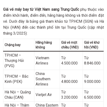
Giá vé máy bay từ Việt Nam sang Trung Quốc
phụ thuộc vào
điểm khởi hành, điểm đến, hãng hàng không và thời điểm đặt
vé. Dưới đây là bảng giá tham khảo từ TP.HCM (SGN) và Hà
Nội (HAN) đến các thành phố lớn tại Trung Quốc (cập nhật
tháng 3/2025):
Hãng hàng
Giá vé một
Giá vé khứ
Chặng bay
không
chiều (VND)
hồi (VND)
TP.HCM –
Vietnam
Từ
Từ
Thượng Hải
Airlines
4.500.000
8.846.000
(PVG)
China
TP.HCM – Bắc
Từ
Từ
Southern
Kinh (PEK)
4.800.000
9.000.000
Airlines
Hà Nội – Quảng
Từ
Từ
Vietjet Air
Châu (CAN)
3.200.000
6.500.000
Hà Nội – Thâm
China Eastern
Từ
Từ