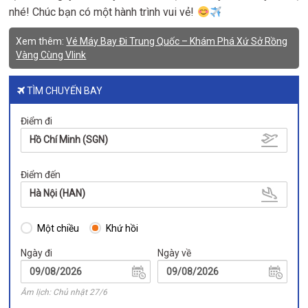
nhé! Chúc bạn có một hành trình vui vẻ!
Xem thêm:
Vé Máy Bay Đi Trung Quốc – Khám Phá Xứ Sở Rồng
Vàng Cùng Vlink
TÌM CHUYẾN BAY
Điểm đi
Hồ Chí Minh (SGN)
Điểm đến
Hà Nội (HAN)
Một chiều
Khứ hồi
Ngày đi
Ngày về
Âm lịch: Chủ nhật 27/6