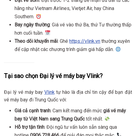
Đặt vé sớm
: Đặt trước 1-2 tháng để nhận ưu đãi từ các
hãng như Vietnam Airlines, Vietjet Air, hay China
Southern.
Bay ngày thường
: Giá vé vào thứ Ba, thứ Tư thường thấp
hơn cuối tuần.
Theo dõi khuyến mãi
: Ghé
https://vlink.vn
thường xuyên
để cập nhật các chương trình giảm giá hấp dẫn.
Tại sao chọn Đại lý vé máy bay Vlink?
Đại lý vé máy bay
Vlink
tự hào là địa chỉ tin cậy để bạn đặt
vé máy bay đi Trung Quốc với:
Giá cả cạnh tranh
: Cam kết mang đến mức
giá vé máy
bay từ Việt Nam sang Trung Quốc
tốt nhất.
Hỗ trợ tận tình
: Đội ngũ tư vấn luôn sẵn sàng qua
hotline
0906.728.466
để giải đáp mọi thắc mắc.