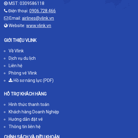
MST: 0309586118
Điện thoại:
0906.728.466
Email:
airlines@vlink.vn
Website:
www.vlink.vn
GIỚI THIỆU VLINK
Về Vlink
Dịch vụ du lịch
Liên hệ
Phòng vé Vlink
Hồ sơ năng lực (PDF)
HỖ TRỢ KHÁCH HÀNG
Hình thức thanh toán
Khách hàng Doanh Nghiệp
Hướng dẫn đặt vé
Thông tin liên hệ
CHÍNH SÁCH VÀ ĐIỀU KHOẢN