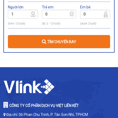
Người lớn
Trẻ em
Em bé
(trên 12 tuổi)
(từ 2 - 12 tuổi)
(dưới 2 tuổi)
TÌM CHUYẾN BAY
CÔNG TY CỔ PHẦN DỊCH VỤ VIỆT LIÊN KẾT
Địa chỉ: 06 Phan Chu Trinh, P. Tân Sơn Nhì, TPHCM