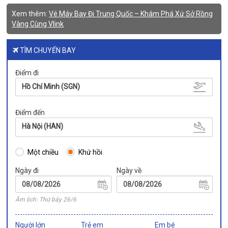
Xem thêm:
Vé Máy Bay Đi Trung Quốc – Khám Phá Xứ Sở Rồng
Vàng Cùng Vlink
TÌM CHUYẾN BAY
Điểm đi
Hồ Chí Minh (SGN)
Điểm đến
Hà Nội (HAN)
Một chiều
Khứ hồi
Ngày đi
Ngày về
Âm lịch: Thứ bảy 26/6
Người lớn
Trẻ em
Em bé