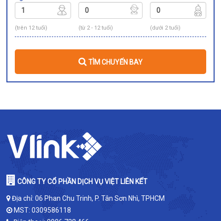
(trên 12 tuổi)
(từ 2 - 12 tuổi)
(dưới 2 tuổi)
TÌM CHUYẾN BAY
CÔNG TY CỔ PHẦN DỊCH VỤ VIỆT LIÊN KẾT
Địa chỉ: 06 Phan Chu Trinh, P. Tân Sơn Nhì, TPHCM
MST: 0309586118