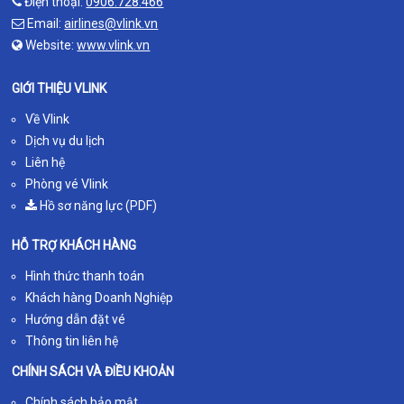
Điện thoại:
0906.728.466
Email:
airlines@vlink.vn
Website:
www.vlink.vn
GIỚI THIỆU VLINK
Về Vlink
Dịch vụ du lịch
Liên hệ
Phòng vé Vlink
Hồ sơ năng lực (PDF)
HỖ TRỢ KHÁCH HÀNG
Hình thức thanh toán
Khách hàng Doanh Nghiệp
Hướng dẫn đặt vé
Thông tin liên hệ
CHÍNH SÁCH VÀ ĐIỀU KHOẢN
Chính sách bảo mật