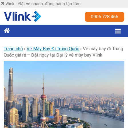
Skip
Vlink - Đặt vé nhanh, đồng hành tận tâm
to
content
Vlink
0906.728.466
Đặt
vé
nhanh,
Trang chủ
›
Vé Máy Bay Đi Trung Quốc
›
Vé máy bay đi Trung
Quốc giá rẻ – Đặt ngay tại Đại lý vé máy bay Vlink
đồng
hành
tận
tâm