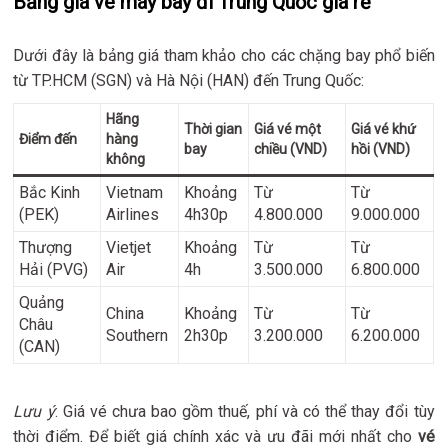
Bảng giá vé máy bay đi Trung Quốc giá rẻ
Dưới đây là bảng giá tham khảo cho các chặng bay phổ biến
từ TP.HCM (SGN) và Hà Nội (HAN) đến Trung Quốc:
Hãng
Thời gian
Giá vé một
Giá vé khứ
Điểm đến
hàng
bay
chiều (VND)
hồi (VND)
không
Bắc Kinh
Vietnam
Khoảng
Từ
Từ
(PEK)
Airlines
4h30p
4.800.000
9.000.000
Thượng
Vietjet
Khoảng
Từ
Từ
Hải (PVG)
Air
4h
3.500.000
6.800.000
Quảng
China
Khoảng
Từ
Từ
Châu
Southern
2h30p
3.200.000
6.200.000
(CAN)
Lưu ý
: Giá vé chưa bao gồm thuế, phí và có thể thay đổi tùy
thời điểm. Để biết giá chính xác và ưu đãi mới nhất cho
vé