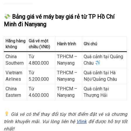
Bảng giá vé máy bay giá rẻ từ TP Hồ Chí
Minh đi Nanyang
Hãng hàng
Giá vé một
Hành trình
Ghi chú
không
chiều (VNĐ)
China
Từ
TP.HCM –
Quá cảnh tại Quảng
Southern
4.800.000
Nanyang
Châu
Vietnam
Từ
TP.HCM –
Quá cảnh tại Hà
Airlines
5.200.000
Nanyang
Nội/Quảng Châu
China
Từ
TP.HCM –
Quá cảnh tại
Eastern
4.600.000
Nanyang
Thượng Hải
Giá vé có thể thay đổi tùy thời điểm đặt vé và chương
trình khuyến mãi. Vui lòng liên hệ
Vlink
để được hỗ trợ tốt
nhất!