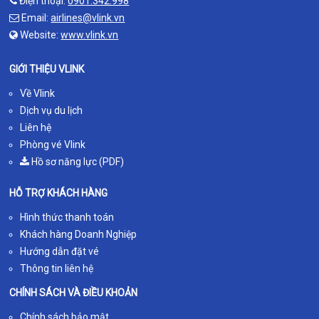
Điện thoại:
0901.342.998
Email:
airlines@vlink.vn
Website:
www.vlink.vn
GIỚI THIỆU VLINK
Về Vlink
Dịch vụ du lịch
Liên hệ
Phòng vé Vlink
Hồ sơ năng lực (PDF)
HỖ TRỢ KHÁCH HÀNG
Hình thức thanh toán
Khách hàng Doanh Nghiệp
Hướng dẫn đặt vé
Thông tin liên hệ
CHÍNH SÁCH VÀ ĐIỀU KHOẢN
Chính sách bảo mật