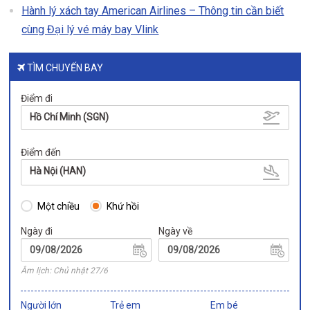
Hành lý xách tay American Airlines – Thông tin cần biết
cùng Đại lý vé máy bay Vlink
TÌM CHUYẾN BAY
Điểm đi
Hồ Chí Minh (SGN)
Điểm đến
Hà Nội (HAN)
Một chiều
Khứ hồi
Ngày đi
Ngày về
Âm lịch: Chủ nhật 27/6
Người lớn
Trẻ em
Em bé