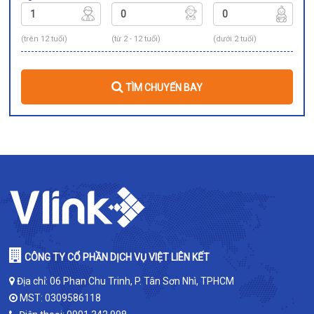
(trên 12 tuổi)
(từ 2 - 12 tuổi)
(dưới 2 tuổi)
TÌM CHUYẾN BAY
CÔNG TY CỔ PHẦN DỊCH VỤ VIỆT LIÊN KẾT
Địa chỉ: 06 Phan Chu Trinh, P. Tân Sơn Nhì, TPHCM
MST: 0309586118