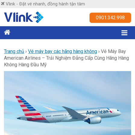
Skip
Vlink - Đặt vé nhanh, đồng hành tận tâm
to
content
Vlink
0901.342.998
Đặt
vé
nhanh,
Trang chủ
›
Vé máy bay các hãng hàng không
›
Vé Máy Bay
American Airlines – Trải Nghiệm Đẳng Cấp Cùng Hãng Hàng
đồng
Không Hàng Đầu Mỹ
hành
tận
tâm