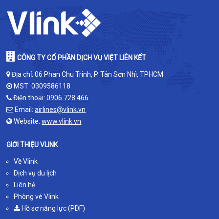
CÔNG TY CỔ PHẦN DỊCH VỤ VIỆT LIÊN KẾT
Địa chỉ: 06 Phan Chu Trinh, P. Tân Sơn Nhì, TPHCM
MST: 0309586118
Điện thoại:
0906.728.466
Email:
airlines@vlink.vn
Website:
www.vlink.vn
GIỚI THIỆU VLINK
Về Vlink
Dịch vụ du lịch
Liên hệ
Phòng vé Vlink
Hồ sơ năng lực (PDF)