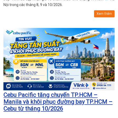
Nội trong các tháng 8, 9 và 10/2026.
Xem thêm
Cebu Pacific tăng chuyến TP.HCM –
Manila và khôi phục đường bay TP.HCM –
Cebu từ tháng 10/2026