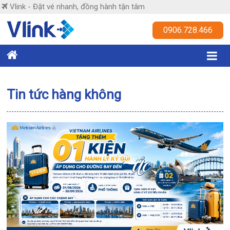
Skip
Vlink - Đặt vé nhanh, đồng hành tận tâm
to
content
Vlink
0906.728.466
Đặt
vé
nhanh,
Tin tức hàng không
đồng
hành
tận
tâm