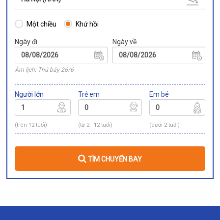
Một chiều
Khứ hồi
Ngày đi
Ngày về
Âm lịch: Thứ bảy 26/6
Người lớn
Trẻ em
Em bé
(trên 12 tuổi)
(từ 2 - 12 tuổi)
(dưới 2 tuổi)
TÌM CHUYẾN BAY