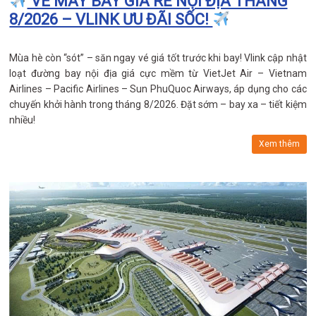
VÉ MÁY BAY GIÁ RẺ NỘI ĐỊA THÁNG
8/2026 – VLINK ƯU ĐÃI SỐC!
Mùa hè còn “sót” – săn ngay vé giá tốt trước khi bay! Vlink cập nhật
loạt đường bay nội địa giá cực mềm từ VietJet Air – Vietnam
Airlines – Pacific Airlines – Sun PhuQuoc Airways, áp dụng cho các
chuyến khởi hành trong tháng 8/2026. Đặt sớm – bay xa – tiết kiệm
nhiều!
Xem thêm