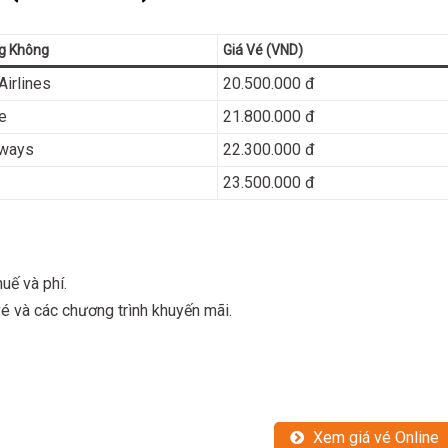
g Không
Giá Vé (VND)
Airlines
20.500.000 đ
e
21.800.000 đ
rways
22.300.000 đ
23.500.000 đ
uế và phí.
vé và các chương trình khuyến mãi.
Xem giá vé Online