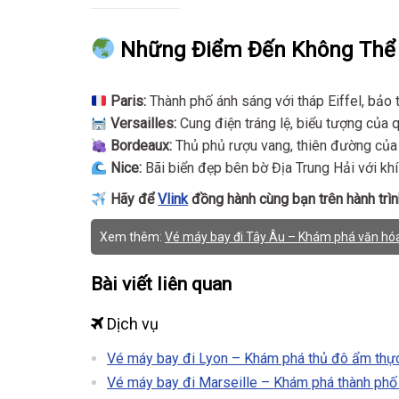
Những Điểm Đến Không Thể 
Paris:
Thành phố ánh sáng với tháp Eiffel, bảo
Versailles:
Cung điện tráng lệ, biểu tượng của q
Bordeaux:
Thủ phủ rượu vang, thiên đường của
Nice:
Bãi biển đẹp bên bờ Địa Trung Hải với kh
Hãy để
Vlink
đồng hành cùng bạn trên hành trìn
Xem thêm:
Vé máy bay đi Tây Âu – Khám phá văn hóa 
Bài viết liên quan
Dịch vụ
Vé máy bay đi Lyon – Khám phá thủ đô ẩm thự
Vé máy bay đi Marseille – Khám phá thành ph