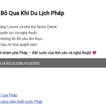
Bỏ Qua Khi Du Lịch Pháp
 tàng Louvre và nhà thờ Notre Dame.
uyền lực và nghệ thuật.
 những tín đồ yêu ẩm thực.
í hậu ôn hòa quanh năm.
h khám phá Pháp – đất nước của tình yêu và nghệ thuật!
và lịch sử châu lục cổ kính
c của Pháp
ố cảng đẹp nhất nước Pháp