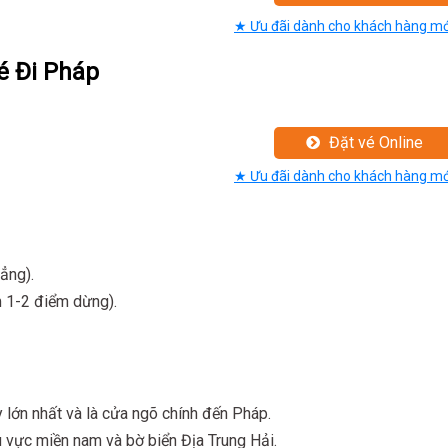
★ Ưu đãi dành cho khách hàng mớ
é Đi Pháp
Đặt vé Online
★ Ưu đãi dành cho khách hàng mớ
ẳng).
 1-2 điểm dừng).
 lớn nhất và là cửa ngõ chính đến Pháp.
 vực miền nam và bờ biển Địa Trung Hải.