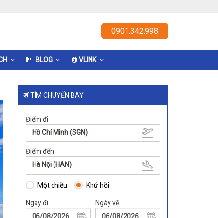
0901.342.998
ỊCH
BLOG
VLINK
TÌM CHUYẾN BAY
Điểm đi
Hồ Chí Minh (SGN)
Điểm đến
Hà Nội (HAN)
Một chiều
Khứ hồi
Ngày đi
Ngày về