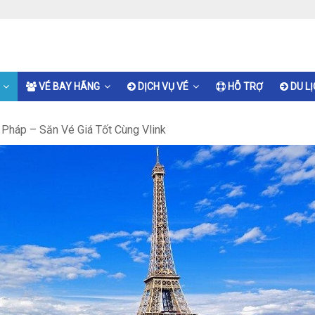
VÉ BAY HÃNG
DỊCH VỤ VÉ
HỖ TRỢ
DU L
Pháp – Săn Vé Giá Tốt Cùng Vlink