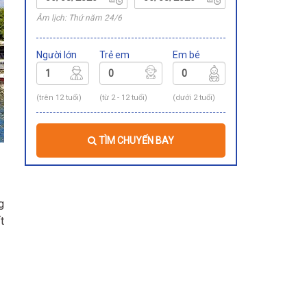
Âm lịch: Thứ năm 24/6
Người lớn
Trẻ em
Em bé
(trên 12 tuổi)
(từ 2 - 12 tuổi)
(dưới 2 tuổi)
TÌM CHUYẾN BAY
g
t