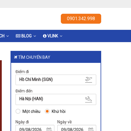
0901.342.998
ỊCH
BLOG
VLINK
TÌM CHUYẾN BAY
Điểm đi
Hồ Chí Minh (SGN)
Điểm đến
Hà Nội (HAN)
Một chiều
Khứ hồi
Ngày đi
Ngày về