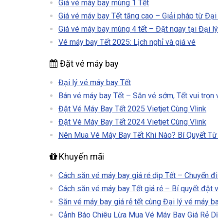
Giá vé máy bay mùng 1 Tết
Giá vé máy bay Tết tăng cao – Giải pháp từ Đại
Giá vé máy bay mùng 4 tết – Đặt ngay tại Đại l
Vé máy bay Tết 2025: Lịch nghỉ và giá vé
Đặt vé máy bay
Đại lý vé máy bay Tết
Bán vé máy bay Tết – Săn vé sớm, Tết vui trọn 
Đặt Vé Máy Bay Tết 2025 Vietjet Cùng Vlink
Đặt Vé Máy Bay Tết 2024 Vietjet Cùng Vlink
Nên Mua Vé Máy Bay Tết Khi Nào? Bí Quyết Từ V
Khuyến mãi
Cách săn vé máy bay giá rẻ dịp Tết – Chuyến đi t
Cách săn vé máy bay Tết giá rẻ – Bí quyết đặt v
Săn vé máy bay giá rẻ tết cùng Đại lý vé máy ba
Cảnh Báo Chiêu Lừa Mua Vé Máy Bay Giá Rẻ D