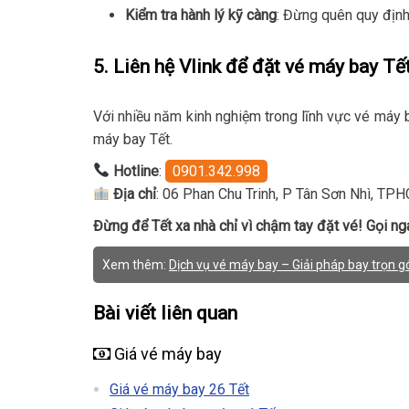
Kiểm tra hành lý kỹ càng
: Đừng quên quy định
5. Liên hệ Vlink để đặt vé máy bay T
Với nhiều năm kinh nghiệm trong lĩnh vực vé máy 
máy bay Tết.
Hotline
:
0901.342.998
Địa chỉ
: 06 Phan Chu Trinh, P Tân Sơn Nhì, TP
Đừng để Tết xa nhà chỉ vì chậm tay đặt vé! Gọi n
Xem thêm:
Dịch vụ vé máy bay – Giải pháp bay trọn gó
Bài viết liên quan
Giá vé máy bay
Giá vé máy bay 26 Tết