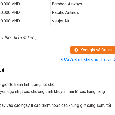
00,000 VND
Bamboo Airways
00,000 VND
Pacific Airlines
00,000 VND
Vietjet Air
ùy thời điểm đặt vé.)
Xem giá vé Online
★ Ưu đãi dành cho khách hàng mớ
uả
giờ để tránh tình trạng hết chỗ.
uyên cập nhật các chương trình khuyến mãi từ các hãng hàng
 bay vào các ngày ít cao điểm hoặc các khung giờ sáng sớm, tối