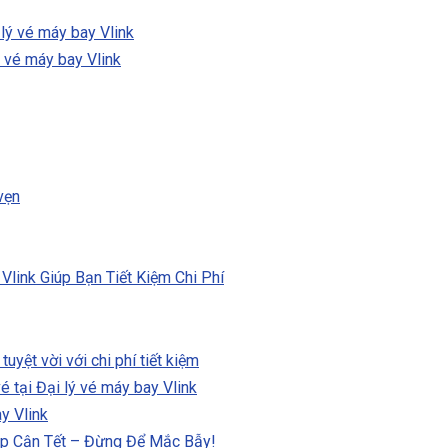
 lý vé máy bay Vlink
ý vé máy bay Vlink
vẹn
link Giúp Bạn Tiết Kiệm Chi Phí
uyệt vời với chi phí tiết kiệm
é tại Đại lý vé máy bay Vlink
y Vlink
ịp Cận Tết – Đừng Để Mắc Bẫy!