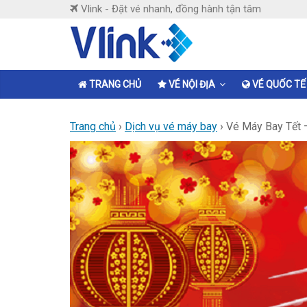
Skip
Vlink - Đặt vé nhanh, đồng hành tận tâm
to
content
Vlink
Đặt
TRANG CHỦ
VÉ NỘI ĐỊA
VÉ QUỐC TẾ
vé
nhanh,
Trang chủ
›
Dịch vụ vé máy bay
›
Vé Máy Bay Tết 
đồng
hành
tận
tâm