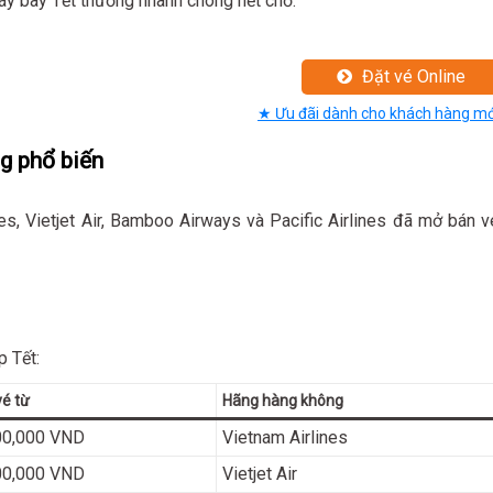
áy bay Tết thường nhanh chóng hết chỗ.
Đặt vé Online
★ Ưu đãi dành cho khách hàng mớ
ng phổ biến
es, Vietjet Air, Bamboo Airways và Pacific Airlines đã mở bán v
p Tết:
vé từ
Hãng hàng không
00,000 VND
Vietnam Airlines
00,000 VND
Vietjet Air