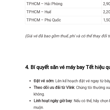
TPHCM – Hải Phòng
2,9
TPHCM – Huế
2,2
TPHCM – Phú Quốc
1,5
(Giá vé đã bao gồm thuế, phí và có thể thay đổi t
4. Bí quyết săn vé máy bay Tết hiệu q
Đặt vé sớm
: Lên kế hoạch đặt vé ngay từ bây 
Theo dõi ưu đãi từ Vlink
: Chúng tôi thường x
không.
Linh hoạt ngày giờ bay
: Nếu có thể, hãy chọn
muộn.