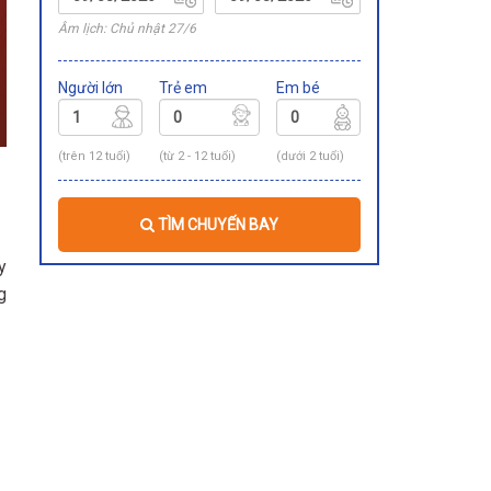
Âm lịch: Chủ nhật 27/6
Người lớn
Trẻ em
Em bé
(trên 12 tuổi)
(từ 2 - 12 tuổi)
(dưới 2 tuổi)
TÌM CHUYẾN BAY
y
g