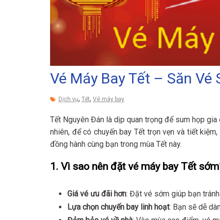
Vé Máy Bay Tết – Săn Vé
,
,
Dịch vụ
Tết
Vé máy bay
Tết Nguyên Đán là dịp quan trọng để sum họp gia 
nhiên, để có chuyến bay Tết trọn vẹn và tiết kiệm
đồng hành cùng bạn trong mùa Tết này.
1. Vì sao nên đặt vé máy bay Tết sớm
Giá vé ưu đãi hơn
: Đặt vé sớm giúp bạn tránh
Lựa chọn chuyến bay linh hoạt
: Bạn sẽ dễ dàn