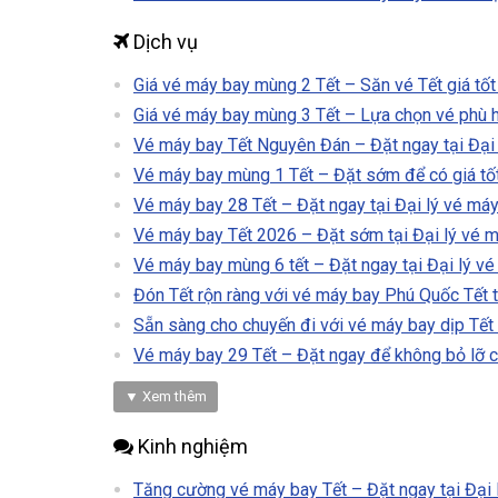
Dịch vụ
Giá vé máy bay mùng 2 Tết – Săn vé Tết giá tốt
Giá vé máy bay mùng 3 Tết – Lựa chọn vé phù 
Vé máy bay Tết Nguyên Đán – Đặt ngay tại Đại 
Vé máy bay mùng 1 Tết – Đặt sớm để có giá tố
Vé máy bay 28 Tết – Đặt ngay tại Đại lý vé máy
Vé máy bay Tết 2026 – Đặt sớm tại Đại lý vé m
Vé máy bay mùng 6 tết – Đặt ngay tại Đại lý vé
Đón Tết rộn ràng với vé máy bay Phú Quốc Tết t
Sẵn sàng cho chuyến đi với vé máy bay dịp Tết
Vé máy bay 29 Tết – Đặt ngay để không bỏ lỡ c
▼ Xem thêm
Kinh nghiệm
Tăng cường vé máy bay Tết – Đặt ngay tại Đại 