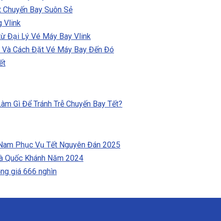
t Chuyến Bay Suôn Sẻ
 Vlink
ừ Đại Lý Vé Máy Bay Vlink
5 Và Cách Đặt Vé Máy Bay Đến Đó
ết
àm Gì Để Tránh Trễ Chuyến Bay Tết?
 Nam Phục Vụ Tết Nguyên Đán 2025
 và Quốc Khánh Năm 2024
ng giá 666 nghìn