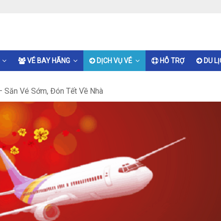
VÉ BAY HÃNG
DỊCH VỤ VÉ
HỖ TRỢ
DU L
– Săn Vé Sớm, Đón Tết Về Nhà