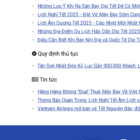
Những Lưu Ý Khi Ra Sân Bay Dịp Tết Để Có Mộ
Lịch Nghỉ Tết 2025 - Đặt Vé Máy Bay Sớm Cùng
Lịch Âm Dương Tết 2025 - Cập Nhật Mới Nhất t
Những Địa Điểm Du Lịch Hấp Dẫn Dịp Tết 202
Điều Cần Biết Khi Bay Nội Địa và Quốc Tế Dịp T
Quy định thủ tục
Tân Sơn Nhất Đón Kỷ Lục Gần 900.000 Khách: L
Tin tức
Hãng Hàng Không "Đua" Thuê Máy Bay Về Việt
Thông Báo Quan Trọng: Lịch Nghỉ Tết Âm Lịch
Vietnam Airlines mở bán vé Tết Nguyên đán, đồ