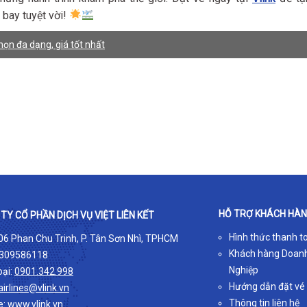
m bay tuyệt vời!
ọn đa dạng, giá tốt nhất
HỖ TRỢ KHÁCH HÀ
TY CỔ PHẦN DỊCH VỤ VIỆT LIÊN KẾT
Hình thức thanh t
 06 Phan Chu Trinh, P. Tân Sơn Nhì, TPHCM
Khách hàng Doan
309586118
Nghiệp
oại:
0901.342.998
Hướng dẫn đặt vé
airlines@vlink.vn
Thông tin liên hệ
e:
www.vlink.vn