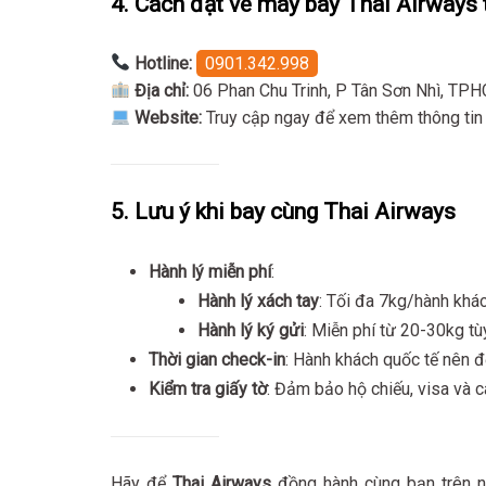
4. Cách đặt vé máy bay Thai Airways t
Hotline:
0901.342.998
Địa chỉ:
06 Phan Chu Trinh, P Tân Sơn Nhì, TP
Website:
Truy cập ngay để xem thêm thông tin 
5. Lưu ý khi bay cùng Thai Airways
Hành lý miễn phí
:
Hành lý xách tay
: Tối đa 7kg/hành khác
Hành lý ký gửi
: Miễn phí từ 20-30kg tù
Thời gian check-in
: Hành khách quốc tế nên đ
Kiểm tra giấy tờ
: Đảm bảo hộ chiếu, visa và c
Hãy để
Thai Airways
đồng hành cùng bạn trên nh