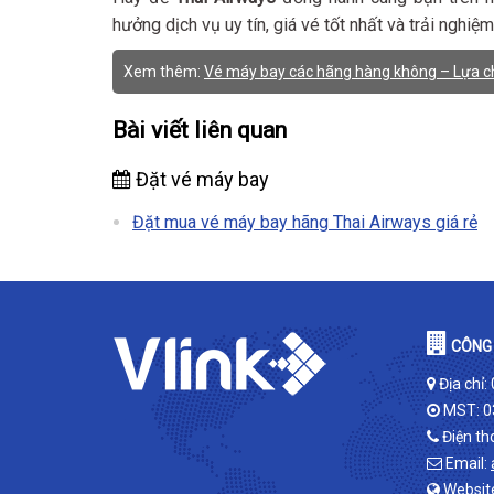
hưởng dịch vụ uy tín, giá vé tốt nhất và trải nghiệ
Xem thêm:
Vé máy bay các hãng hàng không – Lựa ch
Bài viết liên quan
Đặt vé máy bay
Đặt mua vé máy bay hãng Thai Airways giá rẻ
CÔNG 
Địa chỉ:
MST: 0
Điện th
Email:
Websit