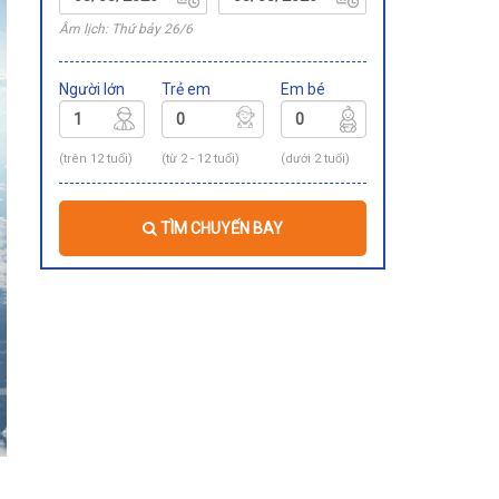
Âm lịch: Thứ bảy 26/6
Người lớn
Trẻ em
Em bé
(trên 12 tuổi)
(từ 2 - 12 tuổi)
(dưới 2 tuổi)
TÌM CHUYẾN BAY
g