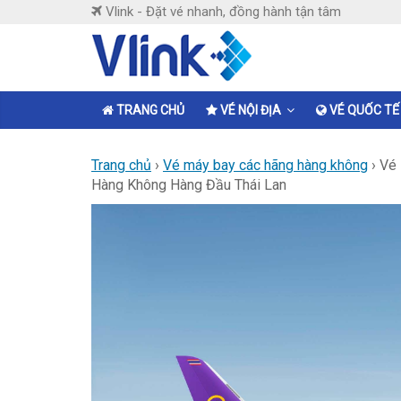
Skip
Vlink - Đặt vé nhanh, đồng hành tận tâm
to
content
Vlink
Đặt
TRANG CHỦ
VÉ NỘI ĐỊA
VÉ QUỐC TẾ
vé
nhanh,
Trang chủ
›
Vé máy bay các hãng hàng không
›
Vé 
đồng
Hàng Không Hàng Đầu Thái Lan
hành
tận
tâm