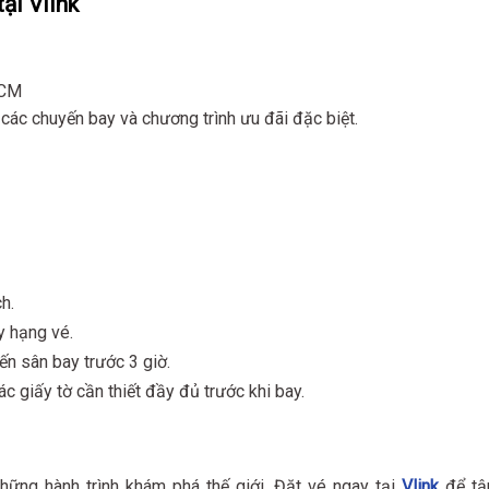
ại Vlink
HCM
các chuyến bay và chương trình ưu đãi đặc biệt.
h.
y hạng vé.
ến sân bay trước 3 giờ.
ác giấy tờ cần thiết đầy đủ trước khi bay.
ững hành trình khám phá thế giới. Đặt vé ngay tại
Vlink
để tậ