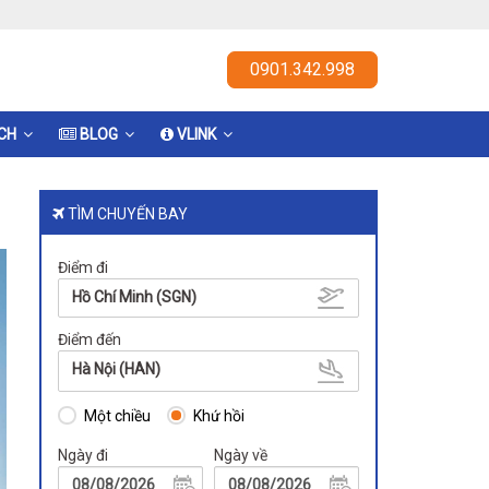
0901.342.998
ỊCH
BLOG
VLINK
TÌM CHUYẾN BAY
Điểm đi
Hồ Chí Minh (SGN)
Điểm đến
Hà Nội (HAN)
Một chiều
Khứ hồi
Ngày đi
Ngày về