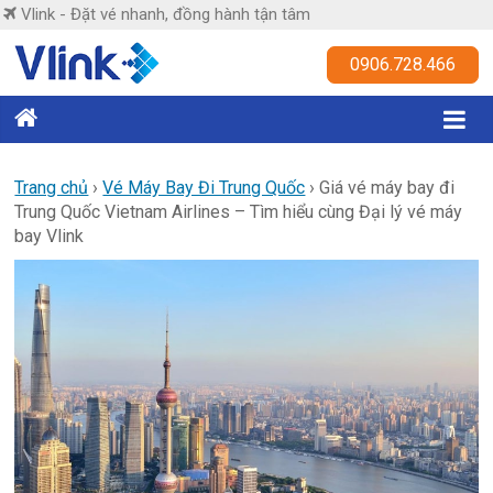
Skip
Vlink - Đặt vé nhanh, đồng hành tận tâm
to
content
Vlink
0906.728.466
Đặt
vé
nhanh,
Trang chủ
›
Vé Máy Bay Đi Trung Quốc
›
Giá vé máy bay đi
Trung Quốc Vietnam Airlines – Tìm hiểu cùng Đại lý vé máy
đồng
bay Vlink
hành
tận
tâm