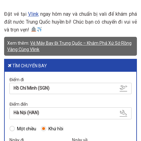
Đặt vé tại
Vlink
ngay hôm nay và chuẩn bị vali để khám phá
đất nước Trung Quốc huyền bí! Chúc bạn có chuyến đi vui vẻ
và trọn vẹn!
Xem thêm:
Vé Máy Bay Đi Trung Quốc – Khám Phá Xứ Sở Rồng
Vàng Cùng Vlink
TÌM CHUYẾN BAY
Điểm đi
Hồ Chí Minh (SGN)
Điểm đến
Hà Nội (HAN)
Một chiều
Khứ hồi
Ngày đi
Ngày về