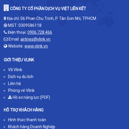
CÔNG TY CỔ PHẦN DỊCH VỤ VIỆT LIÊN KẾT
Địa chỉ: 06 Phan Chu Trinh, P. Tân Sơn Nhì, TPHCM
MST: 0309586118
Điện thoại:
0906.728.466
Email:
airlines@vlink.vn
Website:
www.vlink.vn
GIỚI THIỆU VLINK
Về Vlink
Dịch vụ du lịch
Liên hệ
Phòng vé Vlink
Hồ sơ năng lực (PDF)
HỖ TRỢ KHÁCH HÀNG
Hình thức thanh toán
Khách hàng Doanh Nghiệp