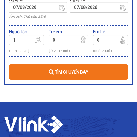
Âm lịch: Thứ sáu 25/6
Người lớn
Trẻ em
Em bé
(trên 12 tuổi)
(từ 2 - 12 tuổi)
(dưới 2 tuổi)
TÌM CHUYẾN BAY