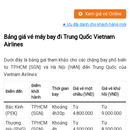
Xem giá vé Online
★ Ưu đãi dành cho khách hàng mới
Bảng giá vé máy bay đi Trung Quốc Vietnam
Airlines
Dưới đây là bảng giá tham khảo cho các chặng bay phổ biến
từ TP.HCM (SGN) và Hà Nội (HAN) đến Trung Quốc của
Vietnam Airlines:
Điểm
Thời gian
Giá vé một
Giá vé khứ
Điểm đến
khởi
bay
chiều (VND)
hồi (VND)
hành
Bắc Kinh
TP.HCM
Khoảng
Từ
Từ
(PEK)
(SGN)
4h30p
4.800.000
9.000.000
Thượng
TP.HCM
Khoảng
Từ
Từ
Hải (PVG)
(SGN)
4h
4.500.000
8.500.000