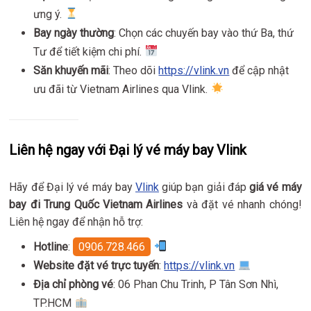
ưng ý.
Bay ngày thường
: Chọn các chuyến bay vào thứ Ba, thứ
Tư để tiết kiệm chi phí.
Săn khuyến mãi
: Theo dõi
https://vlink.vn
để cập nhật
ưu đãi từ Vietnam Airlines qua Vlink.
Liên hệ ngay với Đại lý vé máy bay Vlink
Hãy để Đại lý vé máy bay
Vlink
giúp bạn giải đáp
giá vé máy
bay đi Trung Quốc Vietnam Airlines
và đặt vé nhanh chóng!
Liên hệ ngay để nhận hỗ trợ:
Hotline
:
0906.728.466
Website đặt vé trực tuyến
:
https://vlink.vn
Địa chỉ phòng vé
: 06 Phan Chu Trinh, P Tân Sơn Nhì,
TP.HCM