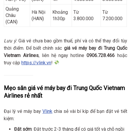
Quảng
Hà Nội
Khoảng
Từ
Từ
Châu
(HAN)
1h30p
3.800.000
7.200.000
(CAN)
Lưu ý
: Giá vé chưa bao gồm thuế, phí và có thể thay đổi tùy
thời điểm. Để biết chính xác
giá vé máy bay đi Trung Quốc
Vietnam Airlines
, liên hệ ngay hotline
0906.728.466
hoặc
truy cập
https://vlink.vn
!
Mẹo săn giá vé máy bay đi Trung Quốc Vietnam
Airlines rẻ nhất
Đại lý vé máy bay
Vlink
chia sẻ vài bí kíp để bạn đặt vé tiết
kiệm:
Đặt sớm
: Đặt trước 2-3 tháng để có giá tốt và chỗ ngồi