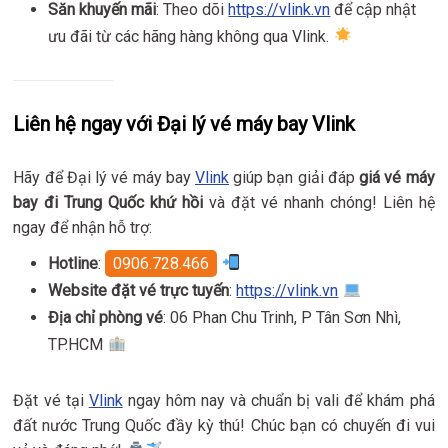
Săn khuyến mãi
: Theo dõi
https://vlink.vn
để cập nhật
ưu đãi từ các hãng hàng không qua Vlink.
Liên hệ ngay với Đại lý vé máy bay Vlink
Hãy để Đại lý vé máy bay
Vlink
giúp bạn giải đáp
giá vé máy
bay đi Trung Quốc khứ hồi
và đặt vé nhanh chóng! Liên hệ
ngay để nhận hỗ trợ:
Hotline
:
0906.728.466
Website đặt vé trực tuyến
:
https://vlink.vn
Địa chỉ phòng vé
: 06 Phan Chu Trinh, P Tân Sơn Nhì,
TP.HCM
Đặt vé tại
Vlink
ngay hôm nay và chuẩn bị vali để khám phá
đất nước Trung Quốc đầy kỳ thú! Chúc bạn có chuyến đi vui