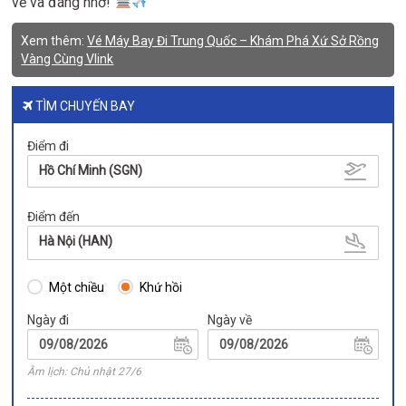
vẻ và đáng nhớ!
Xem thêm:
Vé Máy Bay Đi Trung Quốc – Khám Phá Xứ Sở Rồng
Vàng Cùng Vlink
TÌM CHUYẾN BAY
Điểm đi
Hồ Chí Minh (SGN)
Điểm đến
Hà Nội (HAN)
Một chiều
Khứ hồi
Ngày đi
Ngày về
Âm lịch: Chủ nhật 27/6