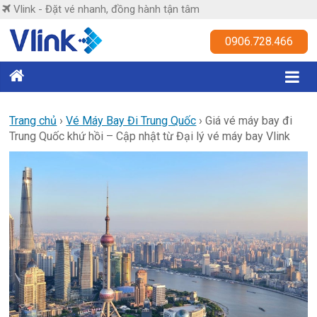
Skip
Vlink - Đặt vé nhanh, đồng hành tận tâm
to
content
Vlink
0906.728.466
Đặt
vé
nhanh,
Trang chủ
›
Vé Máy Bay Đi Trung Quốc
›
Giá vé máy bay đi
Trung Quốc khứ hồi – Cập nhật từ Đại lý vé máy bay Vlink
đồng
hành
tận
tâm