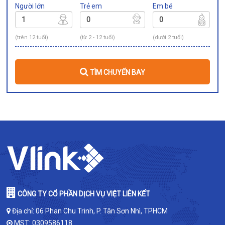
Người lớn
Trẻ em
Em bé
(trên 12 tuổi)
(từ 2 - 12 tuổi)
(dưới 2 tuổi)
TÌM CHUYẾN BAY
CÔNG TY CỔ PHẦN DỊCH VỤ VIỆT LIÊN KẾT
Địa chỉ: 06 Phan Chu Trinh, P. Tân Sơn Nhì, TPHCM
MST: 0309586118