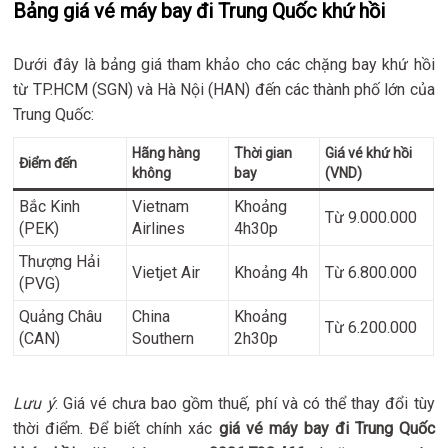
Bảng giá vé máy bay đi Trung Quốc khứ hồi
Dưới đây là bảng giá tham khảo cho các chặng bay khứ hồi
từ TP.HCM (SGN) và Hà Nội (HAN) đến các thành phố lớn của
Trung Quốc:
Hãng hàng
Thời gian
Giá vé khứ hồi
Điểm đến
không
bay
(VND)
Bắc Kinh
Vietnam
Khoảng
Từ 9.000.000
(PEK)
Airlines
4h30p
Thượng Hải
Vietjet Air
Khoảng 4h
Từ 6.800.000
(PVG)
Quảng Châu
China
Khoảng
Từ 6.200.000
(CAN)
Southern
2h30p
Lưu ý
: Giá vé chưa bao gồm thuế, phí và có thể thay đổi tùy
thời điểm. Để biết chính xác
giá vé máy bay đi Trung Quốc