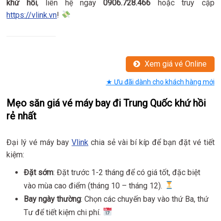
khứ hồi
, liên hệ ngay
0906.728.466
hoặc truy cập
https://vlink.vn
!
Xem giá vé Online
★ Ưu đãi dành cho khách hàng mới
Mẹo săn giá vé máy bay đi Trung Quốc khứ hồi
rẻ nhất
Đại lý vé máy bay
Vlink
chia sẻ vài bí kíp để bạn đặt vé tiết
kiệm:
Đặt sớm
: Đặt trước 1-2 tháng để có giá tốt, đặc biệt
vào mùa cao điểm (tháng 10 – tháng 12).
Bay ngày thường
: Chọn các chuyến bay vào thứ Ba, thứ
Tư để tiết kiệm chi phí.