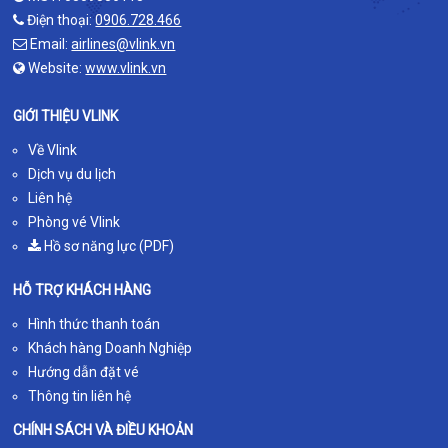
Điện thoại:
0906.728.466
Email:
airlines@vlink.vn
Website:
www.vlink.vn
GIỚI THIỆU VLINK
Về Vlink
Dịch vụ du lịch
Liên hệ
Phòng vé Vlink
Hồ sơ năng lực (PDF)
HỖ TRỢ KHÁCH HÀNG
Hình thức thanh toán
Khách hàng Doanh Nghiệp
Hướng dẫn đặt vé
Thông tin liên hệ
CHÍNH SÁCH VÀ ĐIỀU KHOẢN