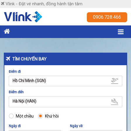
Skip
Vlink - Đặt vé nhanh, đồng hành tận tâm
to
content
Vlink
0906.728.466
Đặt
vé
nhanh,
đồng
TÌM CHUYẾN BAY
hành
tận
Điểm đi
tâm
Hồ Chí Minh (SGN)
Điểm đến
Hà Nội (HAN)
Một chiều
Khứ hồi
Ngày đi
Ngày về