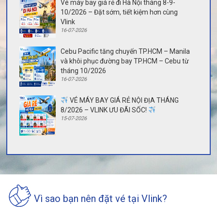
Vé máy bay giá rẻ đi Hà Nội tháng 8-9-
10/2026 – Đặt sớm, tiết kiệm hơn cùng
Vlink
16-07-2026
Cebu Pacific tăng chuyến TP.HCM – Manila
và khôi phục đường bay TP.HCM – Cebu từ
tháng 10/2026
16-07-2026
VÉ MÁY BAY GIÁ RẺ NỘI ĐỊA THÁNG
8/2026 – VLINK ƯU ĐÃI SỐC!
15-07-2026
Vì sao bạn nên đặt vé tại Vlink?