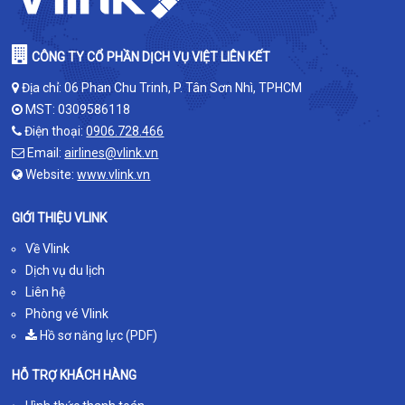
CÔNG TY CỔ PHẦN DỊCH VỤ VIỆT LIÊN KẾT
Địa chỉ: 06 Phan Chu Trinh, P. Tân Sơn Nhì, TPHCM
MST: 0309586118
Điện thoại:
0906.728.466
Email:
airlines@vlink.vn
Website:
www.vlink.vn
GIỚI THIỆU VLINK
Về Vlink
Dịch vụ du lịch
Liên hệ
Phòng vé Vlink
Hồ sơ năng lực (PDF)
HỖ TRỢ KHÁCH HÀNG