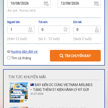
Âm lịch: Thứ hai 28/6
Người lớn
Trẻ em
Em bé
(trên 12 tuổi)
(từ 2 - 12 tuổi)
(dưới 2 tuổi)
Hướng dẫn đặt vé
TÌM CHUYẾN BAY
Tìm cả tháng
TIN TỨC KHUYẾN MÃI
BAY ĐẾN ÚC CÙNG VIETNAM AIRLINES
– TẶNG THÊM 01 KIỆN HÀNH LÝ KÝ GỬI!
31-07-2026