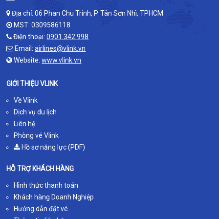
Địa chỉ: 06 Phan Chu Trinh, P. Tân Sơn Nhì, TPHCM
MST: 0309586118
Điện thoại:
0901.342.998
Email:
airlines@vlink.vn
Website:
www.vlink.vn
GIỚI THIỆU VLINK
Về Vlink
Dịch vụ du lịch
Liên hệ
Phòng vé Vlink
Hồ sơ năng lực (PDF)
HỖ TRỢ KHÁCH HÀNG
Hình thức thanh toán
Khách hàng Doanh Nghiệp
Hướng dẫn đặt vé