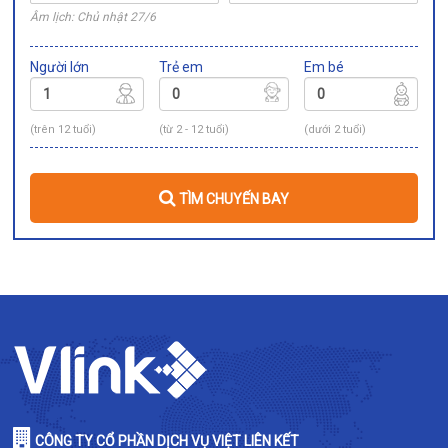
Âm lịch: Chủ nhật 27/6
Người lớn
Trẻ em
Em bé
(trên 12 tuổi)
(từ 2 - 12 tuổi)
(dưới 2 tuổi)
TÌM CHUYẾN BAY
CÔNG TY CỔ PHẦN DỊCH VỤ VIỆT LIÊN KẾT