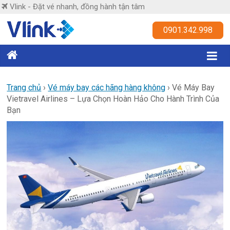
Skip
Vlink - Đặt vé nhanh, đồng hành tận tâm
to
content
Vlink
0901.342.998
Đặt
vé
nhanh,
Trang chủ
›
Vé máy bay các hãng hàng không
›
Vé Máy Bay
Vietravel Airlines – Lựa Chọn Hoàn Hảo Cho Hành Trình Của
đồng
Bạn
hành
tận
tâm