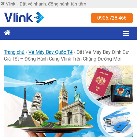
Skip
Vlink - Đặt vé nhanh, đồng hành tận tâm
to
content
Vlink
0906.728.466
Đặt
vé
nhanh,
Trang chủ
›
Vé Máy Bay Quốc Tế
›
Đặt Vé Máy Bay Định Cư
Giá Tốt – Đồng Hành Cùng Vlink Trên Chặng Đường Mới
đồng
hành
tận
tâm