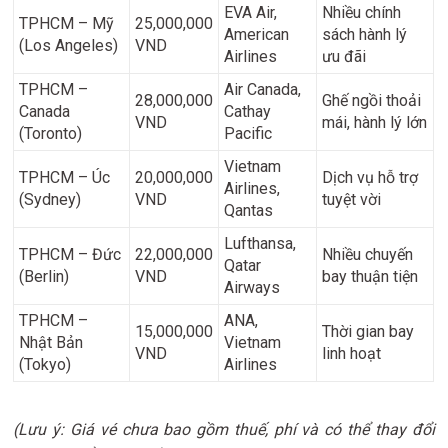
EVA Air,
Nhiều chính
TPHCM – Mỹ
25,000,000
American
sách hành lý
(Los Angeles)
VND
Airlines
ưu đãi
TPHCM –
Air Canada,
28,000,000
Ghế ngồi thoải
Canada
Cathay
VND
mái, hành lý lớn
(Toronto)
Pacific
Vietnam
TPHCM – Úc
20,000,000
Dịch vụ hỗ trợ
Airlines,
(Sydney)
VND
tuyệt vời
Qantas
Lufthansa,
TPHCM – Đức
22,000,000
Nhiều chuyến
Qatar
(Berlin)
VND
bay thuận tiện
Airways
TPHCM –
ANA,
15,000,000
Thời gian bay
Nhật Bản
Vietnam
VND
linh hoạt
(Tokyo)
Airlines
(Lưu ý: Giá vé chưa bao gồm thuế, phí và có thể thay đổi