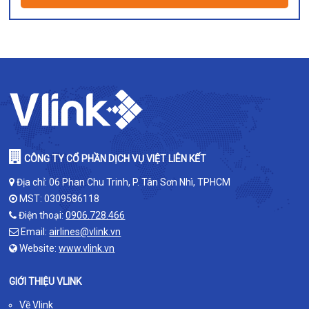
CÔNG TY CỔ PHẦN DỊCH VỤ VIỆT LIÊN KẾT
Địa chỉ: 06 Phan Chu Trinh, P. Tân Sơn Nhì, TPHCM
MST: 0309586118
Điện thoại:
0906.728.466
Email:
airlines@vlink.vn
Website:
www.vlink.vn
GIỚI THIỆU VLINK
Về Vlink