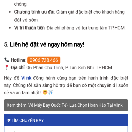
chóng.
Chương trình ưu đãi
: Giảm giá đặc biệt cho khách hàng
đặt vé sớm.
Vị trí thuận tiện
: Địa chỉ phòng vé tại trung tâm TP.HCM.
5. Liên hệ đặt vé ngay hôm nay!
Hotline:
0906.728.466
Địa chỉ
: 06 Phan Chu Trinh, P Tân Sơn Nhì, TPHCM
Hãy để
Vlink
đồng hành cùng bạn trên hành trình đặc biệt
này. Chúng tôi sẵn sàng hỗ trợ để bạn có một chuyến đi suôn
sẻ và an tâm nhất!
Xem thêm:
Vé Máy Bay Quốc Tế - Lựa Chọn Hoàn Hảo Tại Vlink
TÌM CHUYẾN BAY