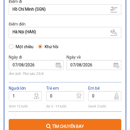
Điểm đi
Hồ Chí Minh (SGN)
Điểm đến
Hà Nội (HAN)
Một chiều
Khứ hồi
Ngày đi
Ngày về
Âm lịch: Thứ sáu 25/6
Người lớn
Trẻ em
Em bé
(trên 12 tuổi)
(từ 2 - 12 tuổi)
(dưới 2 tuổi)
TÌM CHUYẾN BAY