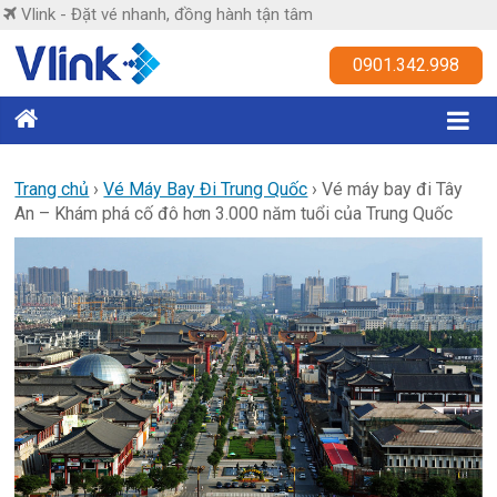
Skip
Vlink - Đặt vé nhanh, đồng hành tận tâm
to
content
Vlink
0901.342.998
Đặt
vé
nhanh,
Trang chủ
›
Vé Máy Bay Đi Trung Quốc
›
Vé máy bay đi Tây
An – Khám phá cố đô hơn 3.000 năm tuổi của Trung Quốc
đồng
hành
tận
tâm