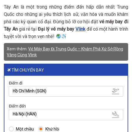
Tây An là một trong những điểm đến hấp dẫn nhất Trung
Quốc cho những ai yêu thích lịch sử, văn hóa và muốn khám
phá các kỳ quan cổ đại. Đừng bỏ lỡ cơ hội đặt
vé máy bay đi
Tây An
giá rẻ tại
Đại lý vé máy bay
Vlink
để có một hành trình
tuyệt vời và trọn vẹn nhé!
Xem thêm:
Vé Máy Bay Đi Trung Quốc – Khám Phá Xứ Sở Rồng
Vàng Cùng Vlink
TÌM CHUYẾN BAY
Điểm đi
Hồ Chí Minh (SGN)
Điểm đến
Hà Nội (HAN)
Một chiều
Khứ hồi