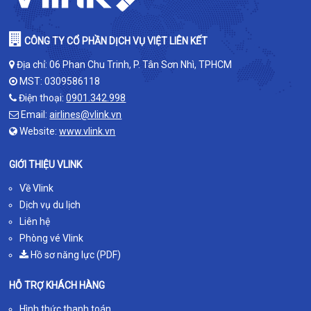
CÔNG TY CỔ PHẦN DỊCH VỤ VIỆT LIÊN KẾT
Địa chỉ: 06 Phan Chu Trinh, P. Tân Sơn Nhì, TPHCM
MST: 0309586118
Điện thoại:
0901.342.998
Email:
airlines@vlink.vn
Website:
www.vlink.vn
GIỚI THIỆU VLINK
Về Vlink
Dịch vụ du lịch
Liên hệ
Phòng vé Vlink
Hồ sơ năng lực (PDF)
HỖ TRỢ KHÁCH HÀNG
Hình thức thanh toán