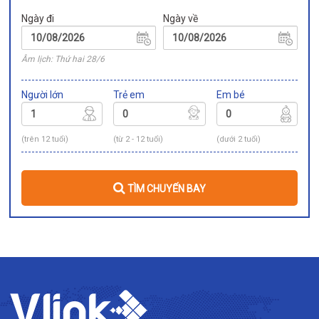
Ngày đi
Ngày về
Âm lịch: Thứ hai 28/6
Người lớn
Trẻ em
Em bé
(trên 12 tuổi)
(từ 2 - 12 tuổi)
(dưới 2 tuổi)
TÌM CHUYẾN BAY