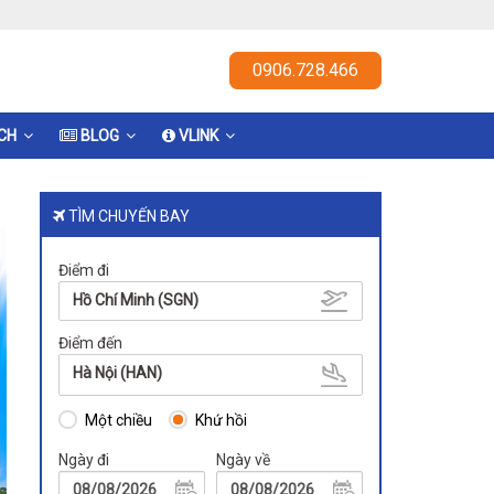
0906.728.466
ỊCH
BLOG
VLINK
TÌM CHUYẾN BAY
Điểm đi
Hồ Chí Minh (SGN)
Điểm đến
Hà Nội (HAN)
Một chiều
Khứ hồi
Ngày đi
Ngày về