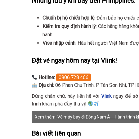
Những lưu ý khi bay đến Philippines:
Chuẩn bị hộ chiếu hợp lệ
: Đảm bảo hộ chiếu củ
Kiểm tra quy định hành lý
: Các hãng hàng khôn
hành.
Visa nhập cảnh
: Hầu hết người Việt Nam được
Đặt vé ngay hôm nay tại Vlink!
Hotline:
0906.728.466
Địa chỉ:
06 Phan Chu Trinh, P Tân Sơn Nhì, TP
Đừng chần chừ, hãy liên hệ với
Vlink
ngay để sở 
trình khám phá đầy thú vị!
Xem thêm:
Vé máy bay đi Đông Nam Á – Hành trình k
Bài viết liên quan