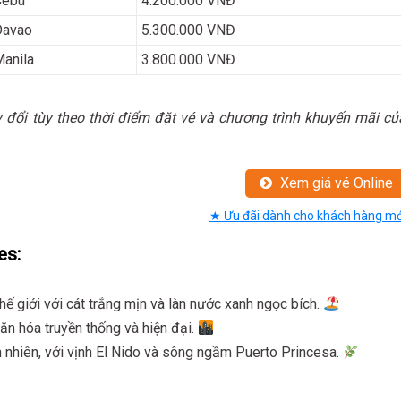
Cebu
4.200.000 VNĐ
Davao
5.300.000 VNĐ
anila
3.800.000 VNĐ
y đổi tùy theo thời điểm đặt vé và chương trình khuyến mãi củ
Xem giá vé Online
★ Ưu đãi dành cho khách hàng mớ
es:
hế giới với cát trắng mịn và làn nước xanh ngọc bích.
văn hóa truyền thống và hiện đại.
n nhiên, với vịnh El Nido và sông ngầm Puerto Princesa.