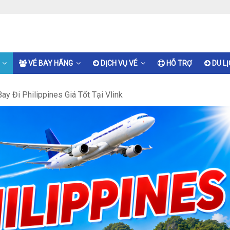
VÉ BAY HÃNG
DỊCH VỤ VÉ
HỖ TRỢ
DU L
ay Đi Philippines Giá Tốt Tại Vlink