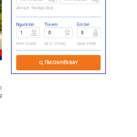
Âm lịch: Thứ bảy 26/6
Người lớn
Trẻ em
Em bé
(trên 12 tuổi)
(từ 2 - 12 tuổi)
(dưới 2 tuổi)
TÌM CHUYẾN BAY
c
g