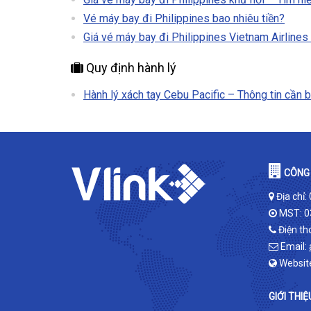
Vé máy bay đi Philippines bao nhiêu tiền?
Giá vé máy bay đi Philippines Vietnam Airlines
Quy định hành lý
Hành lý xách tay Cebu Pacific – Thông tin cần b
CÔNG 
Địa chỉ:
MST: 0
Điện th
Email:
Websit
GIỚI THIỆ