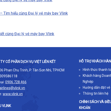
 – Tìm hiểu cùng Đại lý vé máy bay Vlink
iết cùng Đại lý vé máy bay Vlink
HỖ TRỢ KHÁCH HÀ
TY CỔ PHẦN DỊCH VỤ VIỆT LIÊN KẾT
Hình thức thanh t
 06 Phan Chu Trinh, P. Tân Sơn Nhì, TPHCM
Khách hàng Doan
309586118
Nghiệp
oại:
0906.728.466
Hướng dẫn đặt vé
airlines@vlink.vn
Thông tin liên hệ
e:
www.vlink.vn
CHÍNH SÁCH VÀ ĐIỀ
U VLINK
KHOẢN