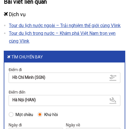
Bài viết liên quan
Dịch vụ
Tour du lịch nước ngoài – Trải nghiệm thế giới cùng Vlink
Tour du lịch trong nước – Khám phá Việt Nam trọn vẹn
cùng Vlink
TÌM CHUYẾN BAY
Điểm đi
Hồ Chí Minh (SGN)
Điểm đến
Hà Nội (HAN)
Một chiều
Khứ hồi
Ngày đi
Ngày về