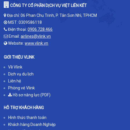
CÔNG TY CỔ PHẦN DỊCH VỤ VIỆT LIÊN KẾT
Địa chỉ: 06 Phan Chu Trinh, P. Tân Sơn Nhì, TPHCM
MST: 0309586118
Điện thoại:
0906.728.466
Email:
airlines@vlink.vn
Website:
www.vlink.vn
GIỚI THIỆU VLINK
Về Vlink
Dịch vụ du lịch
Liên hệ
Phòng vé Vlink
Hồ sơ năng lực (PDF)
HỖ TRỢ KHÁCH HÀNG
Hình thức thanh toán
Khách hàng Doanh Nghiệp