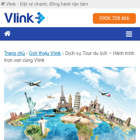
Skip
Vlink - Đặt vé nhanh, đồng hành tận tâm
to
content
Vlink
0906.728.466
Đặt
vé
nhanh,
Trang chủ
›
Giới thiệu Vlink
›
Dịch vụ Tour du lịch – Hành trình
trọn vẹn cùng Vlink
đồng
hành
tận
tâm