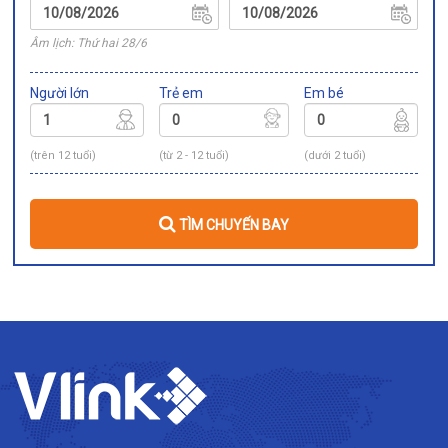
Âm lịch: Thứ hai 28/6
Người lớn
Trẻ em
Em bé
(trên 12 tuổi)
(từ 2 - 12 tuổi)
(dưới 2 tuổi)
TÌM CHUYẾN BAY