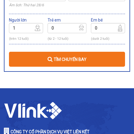
Âm lịch: Thứ hai 28/6
Người lớn
Trẻ em
Em bé
(trên 12 tuổi)
(từ 2 - 12 tuổi)
(dưới 2 tuổi)
TÌM CHUYẾN BAY
CÔNG TY CỔ PHẦN DỊCH VỤ VIỆT LIÊN KẾT