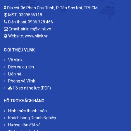
Địa chỉ: 06 Phan Chu Trinh, P. Tân Sơn Nhì, TPHCM
MST: 0309586118
Điện thoại:
0906.728.466
Email:
airlines@vlink.vn
Website:
www.vlink.vn
GIỚI THIỆU VLINK
Về Vlink
Dịch vụ du lịch
Liên hệ
Phòng vé Vlink
Hồ sơ năng lực (PDF)
HỖ TRỢ KHÁCH HÀNG
Hình thức thanh toán
Khách hàng Doanh Nghiệp
Hướng dẫn đặt vé