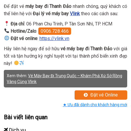
Để đặt vé
máy bay đi Thanh Đảo
nhanh chóng, quý khách có
thể liên hệ với
Đại lý vé máy bay
Vlink
theo các cách sau:
Địa chỉ
: 06 Phan Chu Trinh, P Tân Sơn Nhì, TP. HCM
Hotline/Zalo
:
0906.728.466
Đặt vé online
:
https://vlink.vn
Hãy liên hệ ngay để sở hữu
vé máy bay đi Thanh Đảo
với giá
tốt và tận hưởng kỳ nghỉ tuyệt vời tại thành phố biển xinh đẹp
này!
Xem thêm:
Vé Máy Bay Đi Trung Quốc – Khám Phá Xứ Sở Rồng
Vàng Cùng Vlink
Đặt vé Online
★ Ưu đãi dành cho khách hàng mới
Bài viết liên quan
Dịch vụ