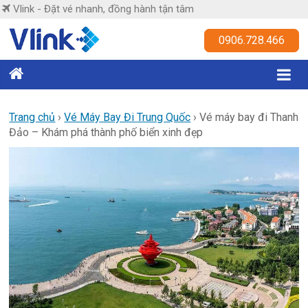
Skip
Vlink - Đặt vé nhanh, đồng hành tận tâm
to
content
Vlink
0906.728.466
Đặt
vé
nhanh,
Trang chủ
›
Vé Máy Bay Đi Trung Quốc
›
Vé máy bay đi Thanh
Đảo – Khám phá thành phố biển xinh đẹp
đồng
hành
tận
tâm