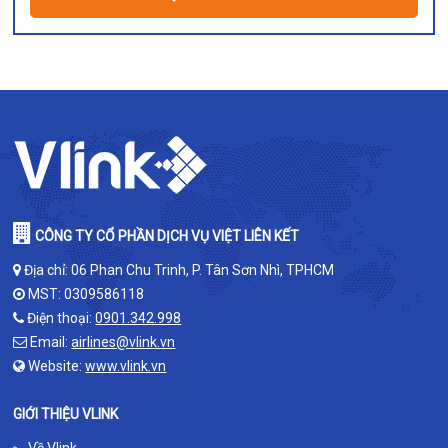
CÔNG TY CỔ PHẦN DỊCH VỤ VIỆT LIÊN KẾT
Địa chỉ: 06 Phan Chu Trinh, P. Tân Sơn Nhì, TPHCM
MST: 0309586118
Điện thoại:
0901.342.998
Email:
airlines@vlink.vn
Website:
www.vlink.vn
GIỚI THIỆU VLINK
Về Vlink