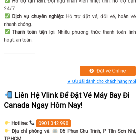
Hỗ trợ tận tâm:
Đội ngũ nhân viên nhiệt tình, hỗ trợ bạn
24/7.
Dịch vụ chuyên nghiệp:
Hỗ trợ đặt vé, đổi vé, hoàn vé
nhanh chóng.
Thanh toán tiện lợi:
Nhiều phương thức thanh toán linh
hoạt, an toàn.
Đặt vé Online
★ Ưu đãi dành cho khách hàng mới
Liên Hệ Vlink Để Đặt Vé Máy Bay Đi
Canada Ngay Hôm Nay!
Hotline:
0901.342.998
Địa chỉ phòng vé:
06 Phan Chu Trinh, P Tân Sơn Nhì,
TPHCM