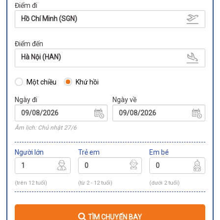
Điểm đi
Hồ Chí Minh (SGN)
Điểm đến
Hà Nội (HAN)
Một chiều
Khứ hồi
Ngày đi
Ngày về
Âm lịch: Chủ nhật 27/6
Người lớn
Trẻ em
Em bé
(trên 12 tuổi)
(từ 2 - 12 tuổi)
(dưới 2 tuổi)
TÌM CHUYẾN BAY