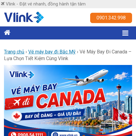
Skip
Vlink - Đặt vé nhanh, đồng hành tận tâm
to
content
Vlink
0901.342.998
Đặt
vé
nhanh,
Trang chủ
›
Vé máy bay đi Bắc Mỹ
›
Vé Máy Bay Đi Canada –
Lựa Chọn Tiết Kiệm Cùng Vlink
đồng
hành
tận
tâm