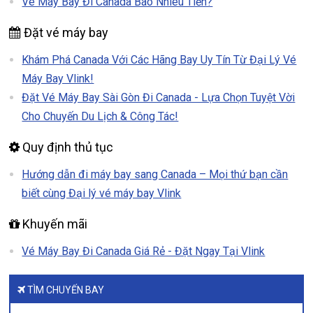
Vé Máy Bay Đi Canada Bao Nhiêu Tiền?
Đặt vé máy bay
Khám Phá Canada Với Các Hãng Bay Uy Tín Từ Đại Lý Vé
Máy Bay Vlink!
Đặt Vé Máy Bay Sài Gòn Đi Canada - Lựa Chọn Tuyệt Vời
Cho Chuyến Du Lịch & Công Tác!
Quy định thủ tục
Hướng dẫn đi máy bay sang Canada – Mọi thứ bạn cần
biết cùng Đại lý vé máy bay Vlink
Khuyến mãi
Vé Máy Bay Đi Canada Giá Rẻ - Đặt Ngay Tại Vlink
TÌM CHUYẾN BAY