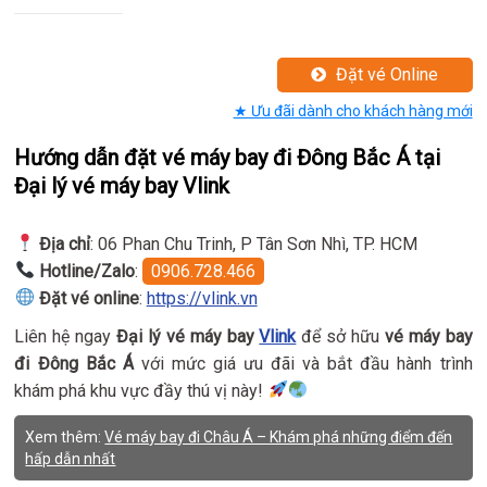
Đặt vé Online
★ Ưu đãi dành cho khách hàng mới
Hướng dẫn đặt vé máy bay đi Đông Bắc Á tại
Đại lý vé máy bay Vlink
Địa chỉ
: 06 Phan Chu Trinh, P Tân Sơn Nhì, TP. HCM
Hotline/Zalo
:
0906.728.466
Đặt vé online
:
https://vlink.vn
Liên hệ ngay
Đại lý vé máy bay
Vlink
để sở hữu
vé máy bay
đi Đông Bắc Á
với mức giá ưu đãi và bắt đầu hành trình
khám phá khu vực đầy thú vị này!
Xem thêm:
Vé máy bay đi Châu Á – Khám phá những điểm đến
hấp dẫn nhất