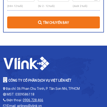
(trên 12 tuổi)
(từ 2 - 12 tuổi)
(dưới 2 tuổi)
TÌM CHUYẾN BAY
CÔNG TY CỔ PHẦN DỊCH VỤ VIỆT LIÊN KẾT
Địa chỉ: 06 Phan Chu Trinh, P. Tân Sơn Nhì, TPHCM
MST: 0309586118
Điện thoại:
0906.728.466
Email:
airlines@vlink.vn