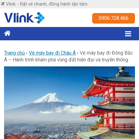
Skip
Vlink - Đặt vé nhanh, đồng hành tận tâm
to
content
Vlink
0906.728.466
Đặt
vé
nhanh,
Trang chủ
›
Vé máy bay đi Châu Á
›
Vé máy bay đi Đông Bắc
Á – Hành trình khám phá vùng đất hiện đại và truyền thống
đồng
hành
tận
tâm