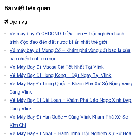
Bài viết liên quan
Dịch vụ
Vé máy bay đi CHDCND Triều Tiên – Trải nghiệm hành
trình độc đáo đến đất nước bí ẩn nhất thế giới
Vé máy bay đi Mông Cổ – Khám phá vùng đất bao la của
các chiến binh du mục
Vé Máy Bay Đi Macau Giá Tốt Nhất Tại Vlink
Vé Máy Bay Đi Hong Kong – Đặt Ngay Tại Vlink
Vé Máy Bay Đi Trung Quốc – Khám Phá Xứ Sở Rồng Vàng
Cùng Vlink
Vé Máy Bay Đi Đài Loan – Khám Phá Đảo Ngọc Xinh Đẹp
Cùng Vlink
Vé Máy Bay Đi Hàn Quốc – Cùng Vlink Khám Phá Xứ Sở
Kim Chi
Vé Máy Bay Đi Nhật – Hành Trình Trải Nghiệm Xứ Sở Hoa