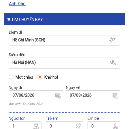
Anh Đào
TÌM CHUYẾN BAY
Điểm đi
Hồ Chí Minh (SGN)
Điểm đến
Hà Nội (HAN)
Một chiều
Khứ hồi
Ngày đi
Ngày về
Âm lịch: Thứ sáu 25/6
Người lớn
Trẻ em
Em bé