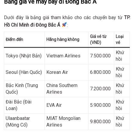
Bảng giá vé máy bay đi Đông Bắc Á
Dưới đây là bảng giá tham khảo cho các chuyến bay từ
TP.
Hồ Chí Minh đi Đông Bắc Á
:
Giá vé từ
Loại
Điểm đến
Hãng hàng không
(VND)
vé
Khứ
Tokyo (Nhật Bản)
Vietnam Airlines
7.500.000
hồi
Khứ
Seoul (Hàn Quốc)
Korean Air
6.800.000
hồi
Bắc Kinh (Trung
China Southern
Khứ
7.200.000
Quốc)
Airlines
hồi
Đài Bắc (Đài
Khứ
EVA Air
5.900.000
Loan)
hồi
Ulaanbaatar
MIAT Mongolian
Khứ
9.800.000
(Mông Cổ)
Airlines
hồi