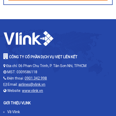
CÔNG TY CỔ PHẦN DỊCH VỤ VIỆT LIÊN KẾT
Địa chỉ: 06 Phan Chu Trinh, P. Tân Sơn Nhì, TPHCM
MST: 0309586118
Điện thoại:
0901.342.998
Email:
airlines@vlink.vn
Website:
www.vlink.vn
GIỚI THIỆU VLINK
Về Vlink