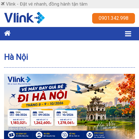
Skip
Vlink - Đặt vé nhanh, đồng hành tận tâm
to
content
Vlink
0901.342.998
Đặt
vé
nhanh,
Hà Nội
đồng
hành
tận
tâm