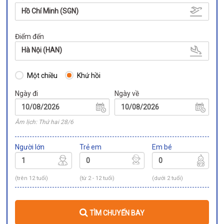
Hồ Chí Minh (SGN)
Điểm đến
Hà Nội (HAN)
Một chiều
Khứ hồi
Ngày đi
Ngày về
Âm lịch: Thứ hai 28/6
Người lớn
Trẻ em
Em bé
(trên 12 tuổi)
(từ 2 - 12 tuổi)
(dưới 2 tuổi)
TÌM CHUYẾN BAY