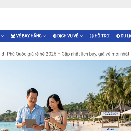
VÉ BAY HÃNG
DỊCH VỤ VÉ
HỖ TRỢ
DU L
đi Phú Quốc giá rẻ hè 2026 – Cập nhật lịch bay, giá vé mới nhất