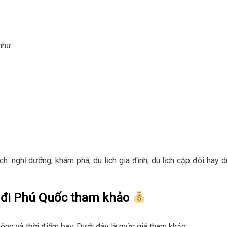
như:
ch: nghỉ dưỡng, khám phá, du lịch gia đình, du lịch cặp đôi hay d
 đi Phú Quốc tham khảo
không và thời điểm bay. Dưới đây là mức giá tham khảo: