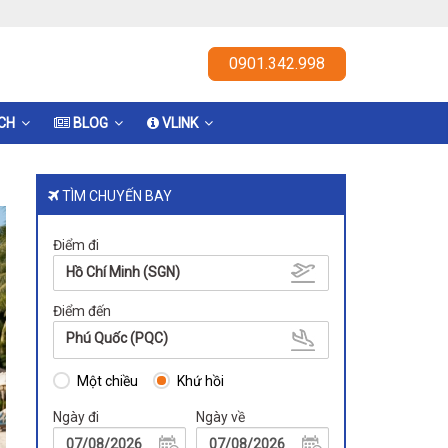
0901.342.998
ỊCH
BLOG
VLINK
TÌM CHUYẾN BAY
Điểm đi
Hồ Chí Minh (SGN)
Điểm đến
Phú Quốc (PQC)
Một chiều
Khứ hồi
Ngày đi
Ngày về