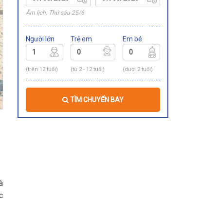
Âm lịch: Thứ sáu 25/6
Người lớn
Trẻ em
Em bé
(trên 12 tuổi)
(từ 2 - 12 tuổi)
(dưới 2 tuổi)
TÌM CHUYẾN BAY
à
c