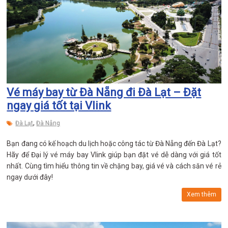
Vé máy bay từ Đà Nẵng đi Đà Lạt – Đặt
ngay giá tốt tại Vlink
,
Đà Lạt
Đà Nẵng
Bạn đang có kế hoạch du lịch hoặc công tác từ Đà Nẵng đến Đà Lạt?
Hãy để Đại lý vé máy bay Vlink giúp bạn đặt vé dễ dàng với giá tốt
nhất. Cùng tìm hiểu thông tin về chặng bay, giá vé và cách săn vé rẻ
ngay dưới đây!
Xem thêm