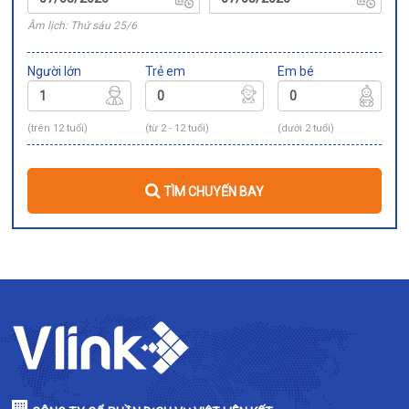
Âm lịch: Thứ sáu 25/6
Người lớn
Trẻ em
Em bé
(trên 12 tuổi)
(từ 2 - 12 tuổi)
(dưới 2 tuổi)
TÌM CHUYẾN BAY