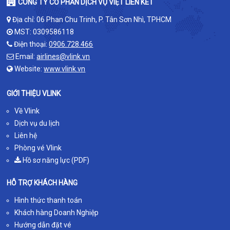
CÔNG TY CỔ PHẦN DỊCH VỤ VIỆT LIÊN KẾT
Địa chỉ: 06 Phan Chu Trinh, P. Tân Sơn Nhì, TPHCM
MST: 0309586118
Điện thoại:
0906.728.466
Email:
airlines@vlink.vn
Website:
www.vlink.vn
GIỚI THIỆU VLINK
Về Vlink
Dịch vụ du lịch
Liên hệ
Phòng vé Vlink
Hồ sơ năng lực (PDF)
HỖ TRỢ KHÁCH HÀNG
Hình thức thanh toán
Khách hàng Doanh Nghiệp
Hướng dẫn đặt vé