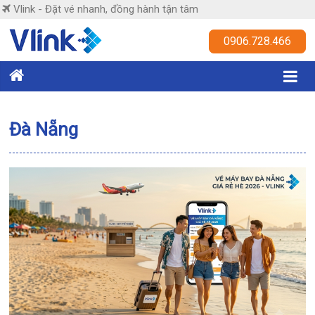
Skip
Vlink - Đặt vé nhanh, đồng hành tận tâm
to
content
Vlink
0906.728.466
Đặt
vé
nhanh,
Đà Nẵng
đồng
hành
tận
tâm