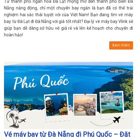
Từ thành phố ngàn hoa Đà Lạt mộng mơ đến thành phố biển Đà
Nẵng năng động, chỉ một chuyến bay ngắn là bạn đã có thể trải
nghiệm hai sắc thái tuyệt vời của Việt Nam! Bạn đang tìm vé máy
bay từ Đà Lạt đi Đà Nẵng với giá tốt nhất? Đại lý vé máy bay Vlink sẽ
giúp bạn dễ dàng sở hữu vé giá rẻ và lên kế hoạch cho chuyến đi
hoàn hảo!
Xem thêm
Vé máy bay từ Đà Nẵng đi Phú Quốc – Đặt