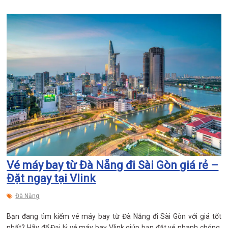
Vé máy bay từ Đà Nẵng đi Sài Gòn giá rẻ –
Đặt ngay tại Vlink
Đà Nẵng
Bạn đang tìm kiếm vé máy bay từ Đà Nẵng đi Sài Gòn với giá tốt
nhất? Hãy để Đại lý vé máy bay Vlink giúp bạn đặt vé nhanh chóng,