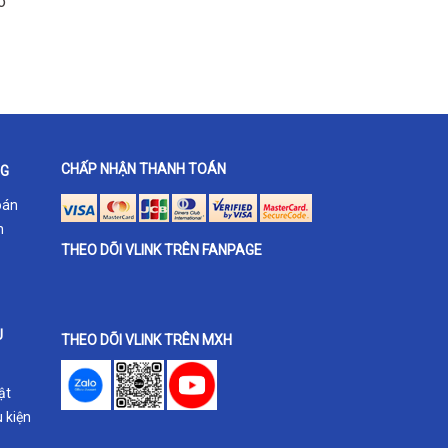
o
CHẤP NHẬN THANH TOÁN
NG
oán
h
THEO DÕI VLINK TRÊN FANPAGE
U
THEO DÕI VLINK TRÊN MXH
ật
 kiện