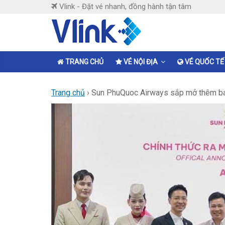
Skip
Vlink - Đặt vé nhanh, đồng hành tận tâm
to
content
Vlink
Đặt
TRANG CHỦ
VÉ NỘI ĐỊA
VÉ QUỐC TẾ
vé
nhanh,
Trang chủ
›
Sun PhuQuoc Airways sắp mở thêm ba
đồng
hành
tận
tâm