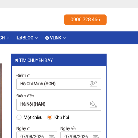
0906.728.466
ỊCH
BLOG
VLINK
TÌM CHUYẾN BAY
Điểm đi
Hồ Chí Minh (SGN)
Điểm đến
Hà Nội (HAN)
Một chiều
Khứ hồi
Ngày đi
Ngày về