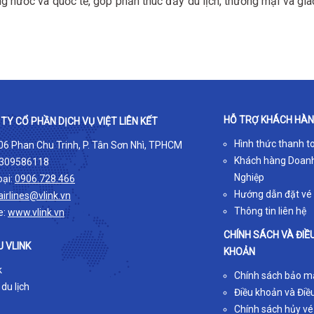
ng nước và quốc tế, góp phần thúc đẩy du lịch, thương mại và gia
HỖ TRỢ KHÁCH HÀ
TY CỔ PHẦN DỊCH VỤ VIỆT LIÊN KẾT
Hình thức thanh t
 06 Phan Chu Trinh, P. Tân Sơn Nhì, TPHCM
Khách hàng Doan
309586118
Nghiệp
oại:
0906.728.466
Hướng dẫn đặt vé
airlines@vlink.vn
Thông tin liên hệ
e:
www.vlink.vn
CHÍNH SÁCH VÀ ĐIỀ
U VLINK
KHOẢN
k
Chính sách bảo m
 du lịch
Điều khoản và Điều
Chính sách hủy vé