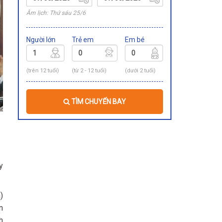
Âm lịch: Thứ sáu 25/6
Người lớn
Trẻ em
Em bé
(trên 12 tuổi)
(từ 2 - 12 tuổi)
(dưới 2 tuổi)
TÌM CHUYẾN BAY
y
)
n
h