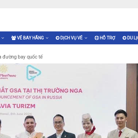
VÉ BAY HÃNG
DỊCH VỤ VÉ
HỖ TRỢ
DU L
 đường bay quốc tế