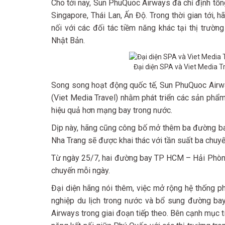
Cho tới nay, Sun PhuQuoc Airways đã chỉ định tổng
Singapore, Thái Lan, Ấn Độ. Trong thời gian tới,
nối với các đối tác tiềm năng khác tại thị trườ
Nhật Bản.
Đại diện SPA và Viet Media Tr
Song song hoạt động quốc tế, Sun PhuQuoc Airway
(Viet Media Travel) nhằm phát triển các sản phẩm
hiệu quả hơn mạng bay trong nước.
Dịp này, hãng cũng công bố mở thêm ba đường bay
Nha Trang sẽ được khai thác với tần suất ba chuy
Từ ngày 25/7, hai đường bay TP HCM – Hải Phòng
chuyến mỗi ngày.
Đại diện hãng nói thêm, việc mở rộng hệ thống ph
nghiệp du lịch trong nước và bổ sung đường ba
Airways trong giai đoạn tiếp theo. Bên cạnh mục 