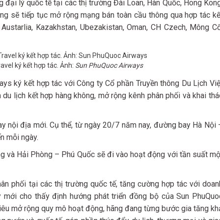
 đại lý quốc tế tại các thị trường Đài Loan, Hàn Quốc, Hong Kong
 hãng sẽ tiếp tục mở rộng mạng bán toàn cầu thông qua hợp tác kế
ng Austarlia, Kazakhstan, Ubezakistan, Oman, CH Czech, Mông Cổ
avel ký kết hợp tác. Ảnh:
Sun PhuQuoc Airways
s ký kết hợp tác với Công ty Cổ phần Truyền thông Du Lịch Việ
 du lịch kết hợp hàng không, mở rộng kênh phân phối và khai thá
 nội địa mới. Cụ thể, từ ngày 20/7 năm nay, đường bay Hà Nội 
ến mỗi ngày.
 và Hải Phòng – Phú Quốc sẽ đi vào hoạt động với tần suất mộ
ân phối tại các thị trường quốc tế, tăng cường hợp tác với doan
y mới cho thấy định hướng phát triển đồng bộ của Sun PhuQuo
tiêu mở rộng quy mô hoạt động, hãng đang từng bước gia tăng kh