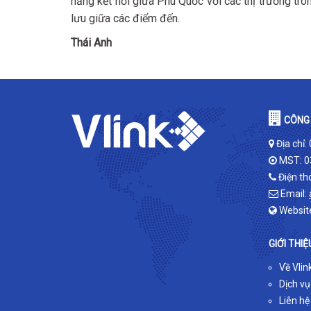
năng kết nối giữa Phú Quốc với các thị trường tro
lưu giữa các điểm đến.
Thái Anh
CÔNG 
Địa chỉ:
MST: 0
Điện th
Email:
Websit
GIỚI THIỆ
Về Vlin
Dịch vụ
Liên hệ