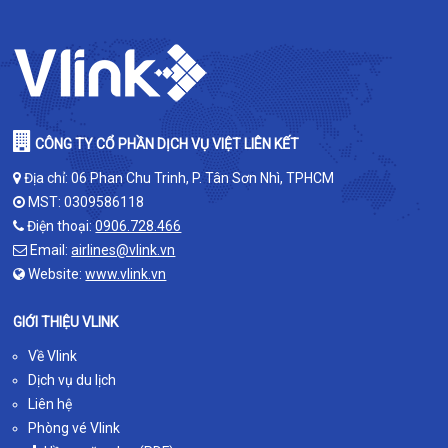
CÔNG TY CỔ PHẦN DỊCH VỤ VIỆT LIÊN KẾT
Địa chỉ: 06 Phan Chu Trinh, P. Tân Sơn Nhì, TPHCM
MST: 0309586118
Điện thoại:
0906.728.466
Email:
airlines@vlink.vn
Website:
www.vlink.vn
GIỚI THIỆU VLINK
Về Vlink
Dịch vụ du lịch
Liên hệ
Phòng vé Vlink