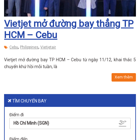
Vietjet mở đường bay thẳng TP
HCM – Cebu
,
,
Cebu
Philippines
Vietjetair
Vietjet mở đường bay TP HCM – Cebu từ ngày 11/12, khai thác 5
chuyến khứ hồi mỗi tuần, là
Xem thêm
TÌM CHUYẾN BAY
Điểm đi
Hồ Chí Minh (SGN)
Điểm đến