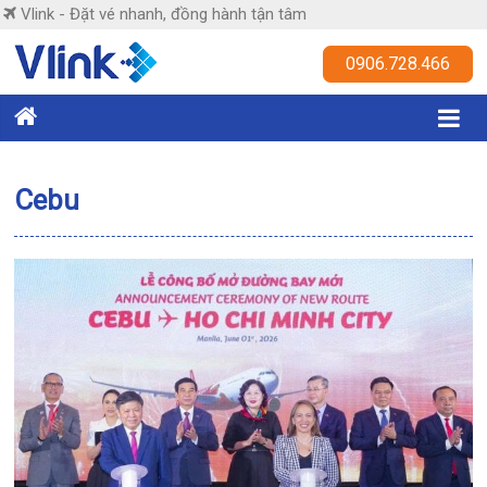
Skip
Vlink - Đặt vé nhanh, đồng hành tận tâm
to
content
Vlink
0906.728.466
Đặt
vé
nhanh,
Cebu
đồng
hành
tận
tâm