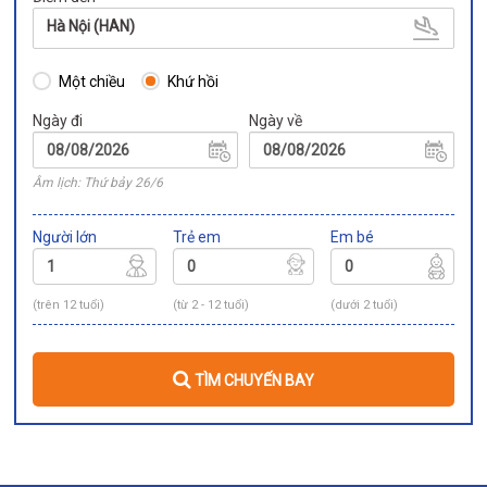
Hà Nội (HAN)
Một chiều
Khứ hồi
Ngày đi
Ngày về
Âm lịch: Thứ bảy 26/6
Người lớn
Trẻ em
Em bé
(trên 12 tuổi)
(từ 2 - 12 tuổi)
(dưới 2 tuổi)
TÌM CHUYẾN BAY