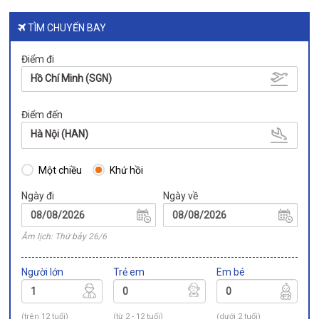
TÌM CHUYẾN BAY
Điểm đi
Hồ Chí Minh (SGN)
Điểm đến
Hà Nội (HAN)
Một chiều
Khứ hồi
Ngày đi
Ngày về
Âm lịch: Thứ bảy 26/6
Người lớn
Trẻ em
Em bé
(trên 12 tuổi)
(từ 2 - 12 tuổi)
(dưới 2 tuổi)