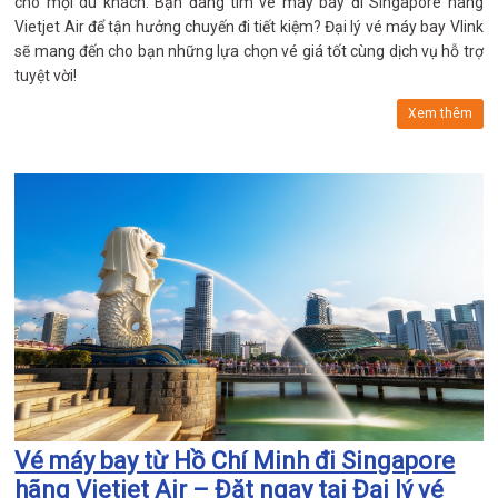
cho mọi du khách. Bạn đang tìm vé máy bay đi Singapore hãng
Vietjet Air để tận hưởng chuyến đi tiết kiệm? Đại lý vé máy bay Vlink
sẽ mang đến cho bạn những lựa chọn vé giá tốt cùng dịch vụ hỗ trợ
tuyệt vời!
Xem thêm
Vé máy bay từ Hồ Chí Minh đi Singapore
hãng Vietjet Air – Đặt ngay tại Đại lý vé