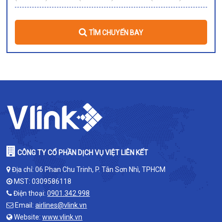
TÌM CHUYẾN BAY
CÔNG TY CỔ PHẦN DỊCH VỤ VIỆT LIÊN KẾT
Địa chỉ: 06 Phan Chu Trinh, P. Tân Sơn Nhì, TPHCM
MST: 0309586118
Điện thoại:
0901.342.998
Email:
airlines@vlink.vn
Website:
www.vlink.vn