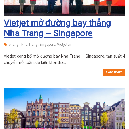
Vietjet mở đường bay thẳng
Nha Trang – Singapore
,
,
,
changi
Nha Trang
Singapore
Vietjetair
Vietjet công bố mở đường bay Nha Trang – Singapore, tần suất 4
chuyến mỗi tuần, dự kiến khai thác
Xem thêm