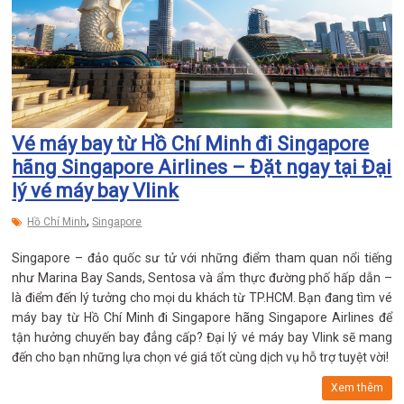
Vé máy bay từ Hồ Chí Minh đi Singapore
hãng Singapore Airlines – Đặt ngay tại Đại
lý vé máy bay Vlink
,
Hồ Chí Minh
Singapore
Singapore – đảo quốc sư tử với những điểm tham quan nổi tiếng
như Marina Bay Sands, Sentosa và ẩm thực đường phố hấp dẫn –
là điểm đến lý tưởng cho mọi du khách từ TP.HCM. Bạn đang tìm vé
máy bay từ Hồ Chí Minh đi Singapore hãng Singapore Airlines để
tận hưởng chuyến bay đẳng cấp? Đại lý vé máy bay Vlink sẽ mang
đến cho bạn những lựa chọn vé giá tốt cùng dịch vụ hỗ trợ tuyệt vời!
Xem thêm