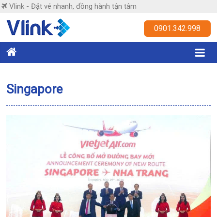
Skip
Vlink - Đặt vé nhanh, đồng hành tận tâm
to
content
Vlink
0901.342.998
Đặt
vé
nhanh,
Singapore
đồng
hành
tận
tâm