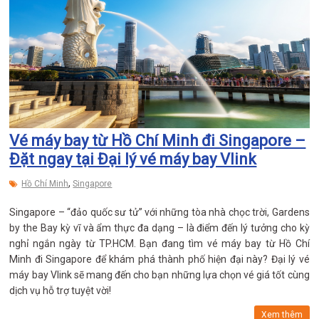
Vé máy bay từ Hồ Chí Minh đi Singapore –
Đặt ngay tại Đại lý vé máy bay Vlink
,
Hồ Chí Minh
Singapore
Singapore – “đảo quốc sư tử” với những tòa nhà chọc trời, Gardens
by the Bay kỳ vĩ và ẩm thực đa dạng – là điểm đến lý tưởng cho kỳ
nghỉ ngắn ngày từ TP.HCM. Bạn đang tìm vé máy bay từ Hồ Chí
Minh đi Singapore để khám phá thành phố hiện đại này? Đại lý vé
máy bay Vlink sẽ mang đến cho bạn những lựa chọn vé giá tốt cùng
dịch vụ hỗ trợ tuyệt vời!
Xem thêm