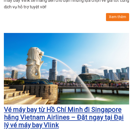
máy bay Vlink sẽ mang đến cho bạn những lựa chọn vé giá tốt cùng
dịch vụ hỗ trợ tuyệt vời!
Xem thêm
Vé máy bay từ Hồ Chí Minh đi Singapore
hãng Vietnam Airlines – Đặt ngay tại Đại
lý vé máy bay Vlink