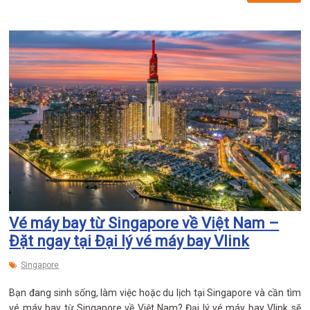
Vé máy bay từ Singapore về Việt Nam –
Đặt ngay tại Đại lý vé máy bay Vlink
Singapore
Bạn đang sinh sống, làm việc hoặc du lịch tại Singapore và cần tìm
vé máy bay từ Singapore về Việt Nam? Đại lý vé máy bay Vlink sẽ