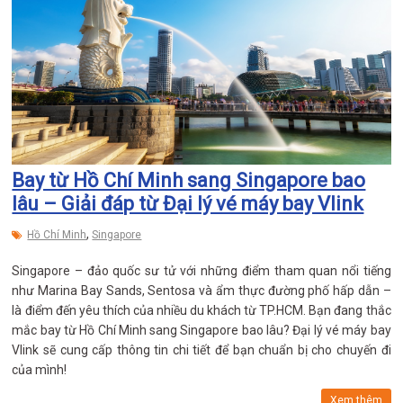
Bay từ Hồ Chí Minh sang Singapore bao
lâu – Giải đáp từ Đại lý vé máy bay Vlink
,
Hồ Chí Minh
Singapore
Singapore – đảo quốc sư tử với những điểm tham quan nổi tiếng
như Marina Bay Sands, Sentosa và ẩm thực đường phố hấp dẫn –
là điểm đến yêu thích của nhiều du khách từ TP.HCM. Bạn đang thắc
mắc bay từ Hồ Chí Minh sang Singapore bao lâu? Đại lý vé máy bay
Vlink sẽ cung cấp thông tin chi tiết để bạn chuẩn bị cho chuyến đi
của mình!
Xem thêm