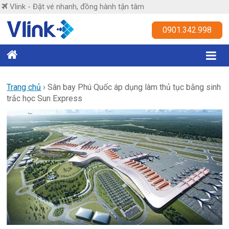
Skip
Vlink - Đặt vé nhanh, đồng hành tận tâm
to
content
Vlink
0901.342.998
Đặt
vé
nhanh,
Trang chủ
›
Sân bay Phú Quốc áp dụng làm thủ tục bằng sinh
trắc học Sun Express
đồng
hành
tận
tâm