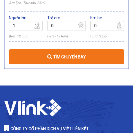
Âm lịch: Thứ sáu 25/6
Người lớn
Trẻ em
Em bé
(trên 12 tuổi)
(từ 2 - 12 tuổi)
(dưới 2 tuổi)
TÌM CHUYẾN BAY
CÔNG TY CỔ PHẦN DỊCH VỤ VIỆT LIÊN KẾT