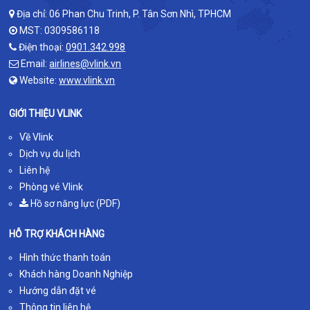
Địa chỉ: 06 Phan Chu Trinh, P. Tân Sơn Nhì, TPHCM
MST: 0309586118
Điện thoại:
0901.342.998
Email:
airlines@vlink.vn
Website:
www.vlink.vn
GIỚI THIỆU VLINK
Về Vlink
Dịch vụ du lịch
Liên hệ
Phòng vé Vlink
Hồ sơ năng lực (PDF)
HỖ TRỢ KHÁCH HÀNG
Hình thức thanh toán
Khách hàng Doanh Nghiệp
Hướng dẫn đặt vé
Thông tin liên hệ