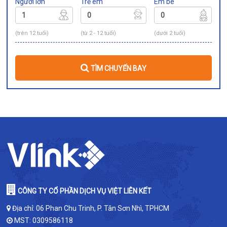
Người lớn
Trẻ em
Em bé
(trên 12 tuổi)
(từ 2 - 12 tuổi)
(dưới 2 tuổi)
TÌM CHUYẾN BAY
CÔNG TY CỔ PHẦN DỊCH VỤ VIỆT LIÊN KẾT
Địa chỉ: 06 Phan Chu Trinh, P. Tân Sơn Nhì, TPHCM
MST: 0309586118