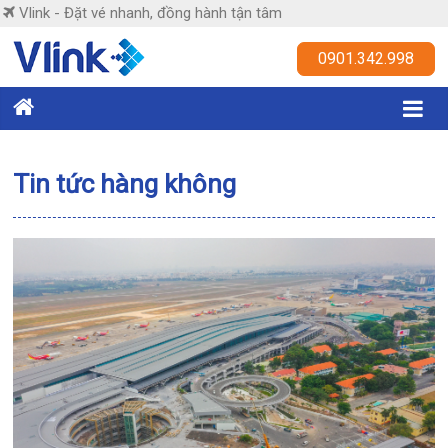
Skip
Vlink - Đặt vé nhanh, đồng hành tận tâm
to
content
Vlink
0901.342.998
Đặt
vé
nhanh,
Tin tức hàng không
đồng
hành
tận
tâm