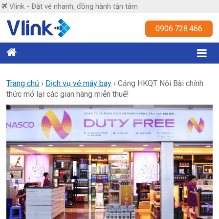
Skip
Vlink - Đặt vé nhanh, đồng hành tận tâm
to
content
Vlink
0906.728.466
Đặt
vé
nhanh,
Trang chủ
›
Dịch vụ vé máy bay
›
Cảng HKQT Nội Bài chính
thức mở lại các gian hàng miễn thuế!
đồng
hành
tận
tâm