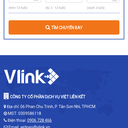
(trên 12 tuổi)
(từ 2 - 12 tuổi)
(dưới 2 tuổi)
TÌM CHUYẾN BAY
CÔNG TY CỔ PHẦN DỊCH VỤ VIỆT LIÊN KẾT
Địa chỉ: 06 Phan Chu Trinh, P. Tân Sơn Nhì, TPHCM
MST: 0309586118
Điện thoại:
0906.728.466
Email:
airlines@vlink.vn