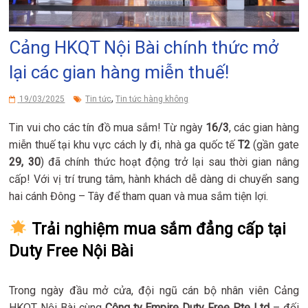
Cảng HKQT Nội Bài chính thức mở
lại các gian hàng miễn thuế!
,
19/03/2025
Tin tức
Tin tức hàng không
Tin vui cho các tín đồ mua sắm! Từ ngày
16/3
, các gian hàng
miễn thuế tại khu vực cách ly đi, nhà ga quốc tế
T2
(gần gate
29, 30
) đã chính thức hoạt động trở lại sau thời gian nâng
cấp! Với vị trí trung tâm, hành khách dễ dàng di chuyển sang
hai cánh Đông – Tây để tham quan và mua sắm tiện lợi.
Trải nghiệm mua sắm đẳng cấp tại
Duty Free Nội Bài
Trong ngày đầu mở cửa, đội ngũ cán bộ nhân viên Cảng
HKQT Nội Bài cùng
Công ty Empire Duty Free Pte Ltd
– đối