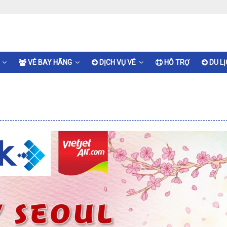
VÉ BAY HÃNG
DỊCH VỤ VÉ
HỖ TRỢ
DU L