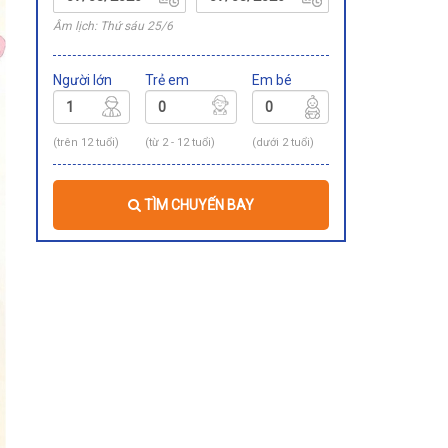
Âm lịch: Thứ sáu 25/6
Người lớn
Trẻ em
Em bé
(trên 12 tuổi)
(từ 2 - 12 tuổi)
(dưới 2 tuổi)
TÌM CHUYẾN BAY