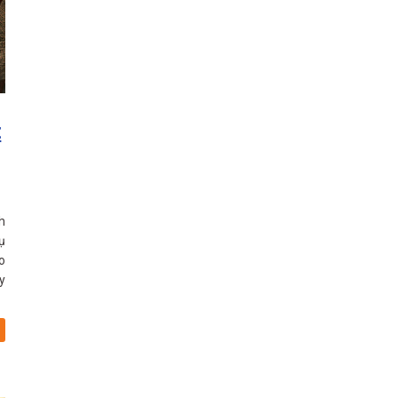
t
h
ụ
o
y