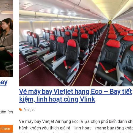
Bay
Vé máy bay Vietjet hạng Eco – Bay tiết
kiệm, linh hoạt cùng Vlink
Vietjet
iện ích
Vé máy bay Vietjet Air hạng Eco là lựa chọn phổ biến dành ch
hành khách yêu thích giá rẻ – linh hoạt – mạng bay rộng khắp
 thêm