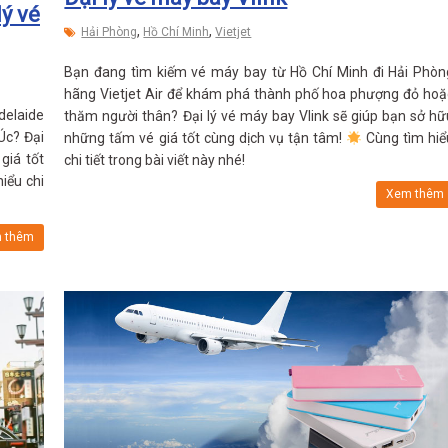
lý vé
,
,
Hải Phòng
Hồ Chí Minh
Vietjet
Bạn đang tìm kiếm vé máy bay từ Hồ Chí Minh đi Hải Phòn
hãng Vietjet Air để khám phá thành phố hoa phượng đỏ hoặ
delaide
thăm người thân? Đại lý vé máy bay Vlink sẽ giúp bạn sở hữ
Úc? Đại
những tấm vé giá tốt cùng dịch vụ tận tâm!
Cùng tìm hiể
giá tốt
chi tiết trong bài viết này nhé!
iểu chi
Xem thêm
 thêm