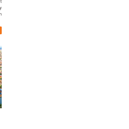
t
y
n