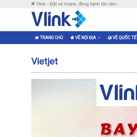
Skip
Vlink - Đặt vé nhanh, đồng hành tận tâm
to
content
Vlink
Đặt
TRANG CHỦ
VÉ NỘI ĐỊA
VÉ QUỐC TẾ
vé
nhanh,
Vietjet
đồng
hành
tận
tâm