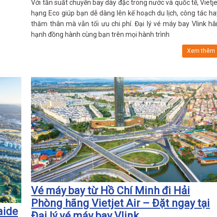
Với tần suất chuyến bay dày đặc trong nước và quốc tế, Vietje
hạng Eco giúp bạn dễ dàng lên kế hoạch du lịch, công tác ha
thăm thân mà vẫn tối ưu chi phí. Đại lý vé máy bay Vlink hâ
hạnh đồng hành cùng bạn trên mọi hành trình
Xem thêm
Vé máy bay từ Hồ Chí Minh đi Hải
Phòng hãng Vietjet Air – Đặt ngay tại
aide
Đại lý vé máy bay Vlink