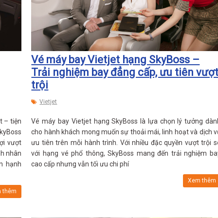
Vé máy bay Vietjet hạng SkyBoss –
Trải nghiệm bay đẳng cấp, ưu tiên vượ
trội
Vietjet
 – tiện
Vé máy bay Vietjet hạng SkyBoss là lựa chọn lý tưởng dàn
kyBoss
cho hành khách mong muốn sự thoải mái, linh hoạt và dịch v
ợi vượt
ưu tiên trên mỗi hành trình. Với nhiều đặc quyền vượt trội s
nh nhân
với hạng vé phổ thông, SkyBoss mang đến trải nghiệm ba
ân hạnh
cao cấp nhưng vẫn tối ưu chi phí
Xem thêm
 thêm