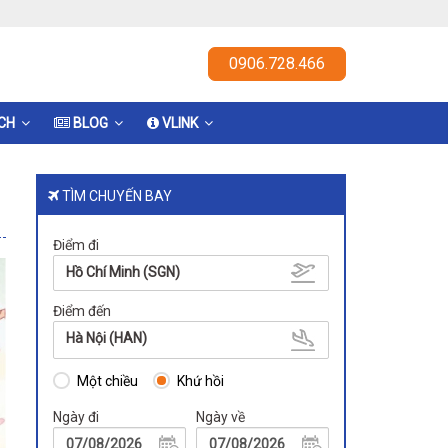
0906.728.466
ỊCH
BLOG
VLINK
TÌM CHUYẾN BAY
Điểm đi
Hồ Chí Minh (SGN)
Điểm đến
Hà Nội (HAN)
Một chiều
Khứ hồi
Ngày đi
Ngày về