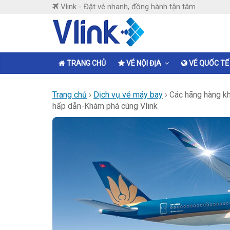
Skip
Vlink - Đặt vé nhanh, đồng hành tận tâm
to
content
Vlink
Đặt
TRANG CHỦ
VÉ NỘI ĐỊA
VÉ QUỐC TẾ
vé
nhanh,
Trang chủ
›
Dịch vụ vé máy bay
›
Các hãng hàng kh
đồng
hấp dẫn-Khám phá cùng Vlink
hành
tận
tâm