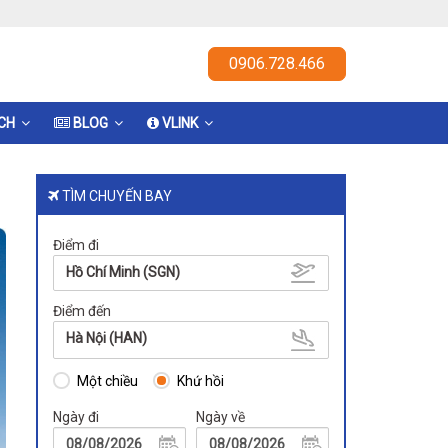
0906.728.466
ỊCH
BLOG
VLINK
TÌM CHUYẾN BAY
Điểm đi
Hồ Chí Minh (SGN)
Điểm đến
Hà Nội (HAN)
Một chiều
Khứ hồi
Ngày đi
Ngày về