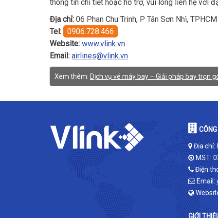
thông tin chi tiết hoặc hỗ trợ, vui lòng liên hệ với
Địa chỉ:
06 Phan Chu Trinh, P Tân Sơn Nhì, TPHCM
Tel:
0906.728.466
Website:
www.vlink.vn
Email:
airlines@vlink.vn
Xem thêm:
Dịch vụ vé máy bay – Giải pháp bay trọn gó
CÔNG 
Địa chỉ:
MST: 0
Điện th
Email:
Websit
GIỚI THIỆ