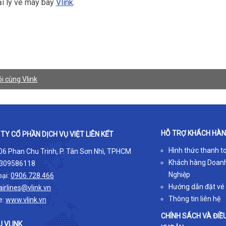
 đại lý vé máy bay
Vlink
.
i cùng Vlink
HỖ TRỢ KHÁCH HÀ
TY CỔ PHẦN DỊCH VỤ VIỆT LIÊN KẾT
Hình thức thanh t
 06 Phan Chu Trinh, P. Tân Sơn Nhì, TPHCM
Khách hàng Doan
309586118
Nghiệp
oại:
0906.728.466
Hướng dẫn đặt vé
airlines@vlink.vn
Thông tin liên hệ
e:
www.vlink.vn
CHÍNH SÁCH VÀ ĐIỀ
U VLINK