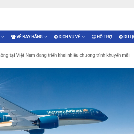
VÉ BAY HÃNG
DỊCH VỤ VÉ
HỖ TRỢ
DU L
ông tại Việt Nam đang triển khai nhiều chương trình khuyến mãi