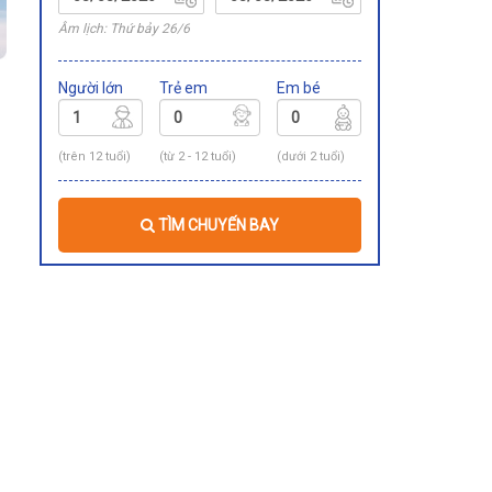
Âm lịch: Thứ bảy 26/6
Người lớn
Trẻ em
Em bé
(trên 12 tuổi)
(từ 2 - 12 tuổi)
(dưới 2 tuổi)
TÌM CHUYẾN BAY