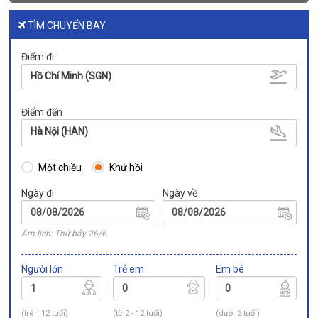
TÌM CHUYẾN BAY
Điểm đi
Hồ Chí Minh (SGN)
Điểm đến
Hà Nội (HAN)
Một chiều
Khứ hồi
Ngày đi
Ngày về
Âm lịch: Thứ bảy 26/6
Người lớn
Trẻ em
Em bé
(trên 12 tuổi)
(từ 2 - 12 tuổi)
(dưới 2 tuổi)