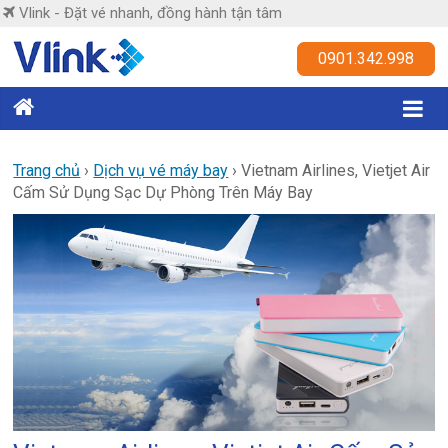
Skip
Vlink - Đặt vé nhanh, đồng hành tận tâm
to
content
Vlink
0901.342.998
Đặt
vé
nhanh,
Trang chủ
›
Dịch vụ vé máy bay
›
Vietnam Airlines, Vietjet Air
Cấm Sử Dụng Sạc Dự Phòng Trên Máy Bay
đồng
hành
tận
tâm