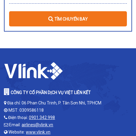
TÌM CHUYẾN BAY
CÔNG TY CỔ PHẦN DỊCH VỤ VIỆT LIÊN KẾT
Địa chỉ: 06 Phan Chu Trinh, P. Tân Sơn Nhì, TPHCM
MST: 0309586118
Điện thoại:
0901.342.998
Email:
airlines@vlink.vn
Website:
www.vlink.vn