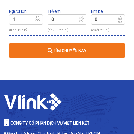
Người lớn
Trẻ em
Em bé
(trên 12 tuổi)
(từ 2 - 12 tuổi)
(dưới 2 tuổi)
TÌM CHUYẾN BAY
CÔNG TY CỔ PHẦN DỊCH VỤ VIỆT LIÊN KẾT
Địa chỉ: 06 Phan Chu Trinh, P. Tân Sơn Nhì, TPHCM