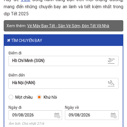
mang đến những chuyến bay an lành và tiết kiệm nhất trong
dịp Tết 2025
Xem thêm:
Vé Máy Bay Tết - Săn Vé Sớm, Đón Tết Về Nhà
TÌM CHUYẾN BAY
Điểm đi
Hồ Chí Minh (SGN)
Điểm đến
Hà Nội (HAN)
Một chiều
Khứ hồi
Ngày đi
Ngày về
Âm lịch: Chủ nhật 27/6