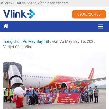
Skip
Vlink - Đặt vé nhanh, đồng hành tận tâm
to
content
Vlink
0906.728.466
Đặt
vé
nhanh,
Trang chủ
›
Vé Máy Bay Tết
›
Đặt Vé Máy Bay Tết 2025
Vietjet Cùng Vlink
đồng
hành
tận
tâm