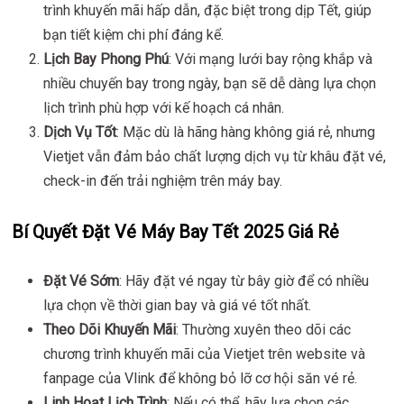
trình khuyến mãi hấp dẫn, đặc biệt trong dịp Tết, giúp
bạn tiết kiệm chi phí đáng kể.
Lịch Bay Phong Phú
: Với mạng lưới bay rộng khắp và
nhiều chuyến bay trong ngày, bạn sẽ dễ dàng lựa chọn
lịch trình phù hợp với kế hoạch cá nhân.
Dịch Vụ Tốt
: Mặc dù là hãng hàng không giá rẻ, nhưng
Vietjet vẫn đảm bảo chất lượng dịch vụ từ khâu đặt vé,
check-in đến trải nghiệm trên máy bay.
Bí Quyết Đặt Vé Máy Bay Tết 2025 Giá Rẻ
Đặt Vé Sớm
: Hãy đặt vé ngay từ bây giờ để có nhiều
lựa chọn về thời gian bay và giá vé tốt nhất.
Theo Dõi Khuyến Mãi
: Thường xuyên theo dõi các
chương trình khuyến mãi của Vietjet trên website và
fanpage của Vlink để không bỏ lỡ cơ hội săn vé rẻ.
Linh Hoạt Lịch Trình
: Nếu có thể, hãy lựa chọn các