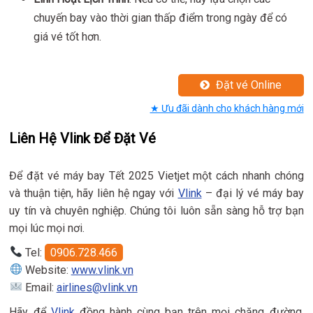
chuyến bay vào thời gian thấp điểm trong ngày để có
giá vé tốt hơn.
Đặt vé Online
★ Ưu đãi dành cho khách hàng mới
Liên Hệ Vlink Để Đặt Vé
Để đặt vé máy bay Tết 2025 Vietjet một cách nhanh chóng
và thuận tiện, hãy liên hệ ngay với
Vlink
– đại lý vé máy bay
uy tín và chuyên nghiệp. Chúng tôi luôn sẵn sàng hỗ trợ bạn
mọi lúc mọi nơi.
Tel:
0906.728.466
Website:
www.vlink.vn
Email:
airlines@vlink.vn
Hãy để
Vlink
đồng hành cùng bạn trên mọi chặng đường,