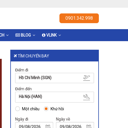
0901.342.998
ỊCH
BLOG
VLINK
TÌM CHUYẾN BAY
Điểm đi
Hồ Chí Minh (SGN)
Điểm đến
Hà Nội (HAN)
Một chiều
Khứ hồi
Ngày đi
Ngày về