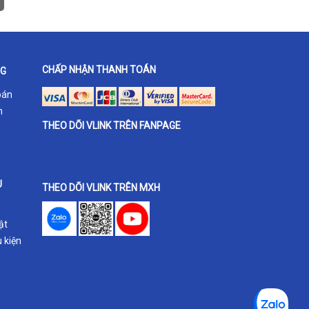
CHẤP NHẬN THANH TOÁN
NG
oán
h
THEO DÕI VLINK TRÊN FANPAGE
U
THEO DÕI VLINK TRÊN MXH
ật
 kiện