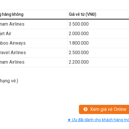
g hàng không
Giá vé từ (VNĐ)
nam Airlines
3.500.000
jet Air
2.000.000
boo Airways
1.800.000
ravel Airlines
2.500.000
nam Airlines
2.200.000
 hạng vé.)
Xem giá vé Online
★ Ưu đãi dành cho khách hàng mớ