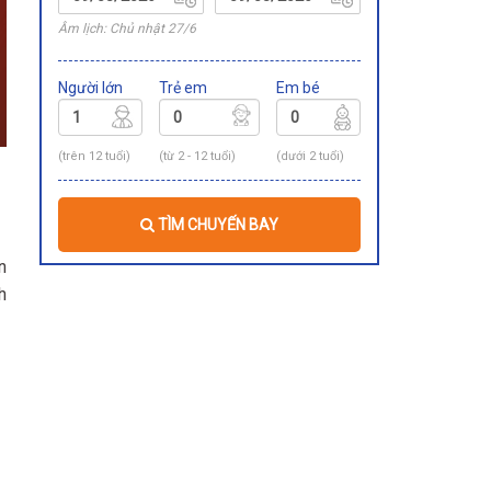
Âm lịch: Chủ nhật 27/6
Người lớn
Trẻ em
Em bé
(trên 12 tuổi)
(từ 2 - 12 tuổi)
(dưới 2 tuổi)
TÌM CHUYẾN BAY
n
h