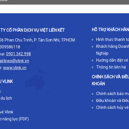
HỖ TRỢ KHÁCH HÀ
TY CỔ PHẦN DỊCH VỤ VIỆT LIÊN KẾT
Hình thức thanh t
 06 Phan Chu Trinh, P. Tân Sơn Nhì, TPHCM
Khách hàng Doan
309586118
Nghiệp
oại:
0901.342.998
Hướng dẫn đặt vé
airlines@vlink.vn
Thông tin liên hệ
e:
www.vlink.vn
CHÍNH SÁCH VÀ ĐIỀ
U VLINK
KHOẢN
k
Chính sách bảo m
 du lịch
Điều khoản và Điều
Chính sách hủy vé
é Vlink
ơ năng lực (PDF)