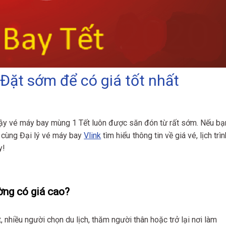
Đặt sớm để có giá tốt nhất
 vậy vé máy bay mùng 1 Tết luôn được săn đón từ rất sớm. Nếu bạ
 cùng Đại lý vé máy bay
Vlink
tìm hiểu thông tin về giá vé, lịch trìn
y!
ờng có giá cao?
, nhiều người chọn du lịch, thăm người thân hoặc trở lại nơi làm