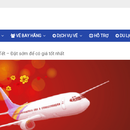
VÉ BAY HÃNG
DỊCH VỤ VÉ
HỖ TRỢ
DU L
ết – Đặt sớm để có giá tốt nhất