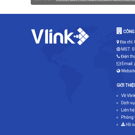
CÔNG 
Địa chỉ:
MST: 0
Điện th
Email:
Websit
GIỚI THIỆ
Về Vlin
Dịch vụ
Liên hệ
Phòng v
Hồ s