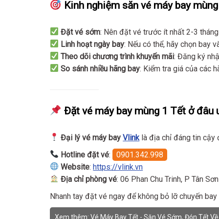
Kinh nghiệm săn vé máy bay mùng 1
Đặt vé sớm
: Nên đặt vé trước ít nhất 2-3 thán
Linh hoạt ngày bay
: Nếu có thể, hãy chọn bay 
Theo dõi chương trình khuyến mãi
: Đăng ký nhậ
So sánh nhiều hãng bay
: Kiểm tra giá của các 
Đặt vé máy bay mùng 1 Tết ở đâu u
Đại lý vé máy bay
Vlink
là địa chỉ đáng tin cậy
Hotline đặt vé
:
0901.342.998
Website
:
https://vlink.vn
Địa chỉ phòng vé
: 06 Phan Chu Trinh, P Tân S
Nhanh tay đặt vé ngay để không bỏ lỡ chuyến bay
Xem thêm:
Vé Máy Bay Tết - Săn Vé Sớm, Đón Tết Về