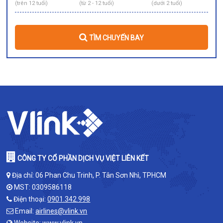
(trên 12 tuổi)
(từ 2 - 12 tuổi)
(dưới 2 tuổi)
TÌM CHUYẾN BAY
CÔNG TY CỔ PHẦN DỊCH VỤ VIỆT LIÊN KẾT
Địa chỉ: 06 Phan Chu Trinh, P. Tân Sơn Nhì, TPHCM
MST: 0309586118
Điện thoại:
0901.342.998
Email:
airlines@vlink.vn