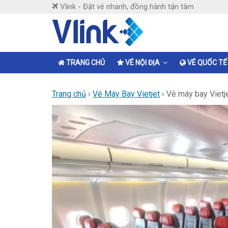
Skip
Vlink - Đặt vé nhanh, đồng hành tận tâm
to
content
Vlink
Đặt
TRANG CHỦ
VÉ NỘI ĐỊA
VÉ QUỐC TẾ
vé
nhanh,
Trang chủ
›
Vé Máy Bay Vietjet
›
Vé máy bay Vietje
đồng
hành
tận
tâm