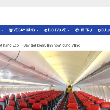
VÉ BAY HÃNG
DỊCH VỤ VÉ
HỖ TRỢ
DU L
t hạng Eco – Bay tiết kiệm, linh hoạt cùng Vlink