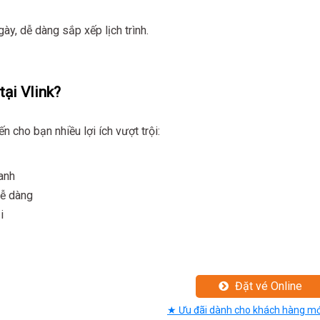
gày, dễ dàng sắp xếp lịch trình.
tại Vlink?
 cho bạn nhiều lợi ích vượt trội:
anh
dễ dàng
i
Đặt vé Online
★ Ưu đãi dành cho khách hàng mớ