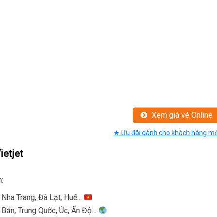
Xem giá vé Online
★ Ưu đãi dành cho khách hàng mớ
etjet
m:
 Nha Trang, Đà Lạt, Huế…
t Bản, Trung Quốc, Úc, Ấn Độ…