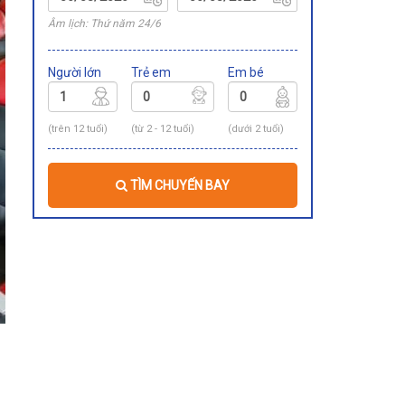
Âm lịch: Thứ năm 24/6
Người lớn
Trẻ em
Em bé
(trên 12 tuổi)
(từ 2 - 12 tuổi)
(dưới 2 tuổi)
TÌM CHUYẾN BAY