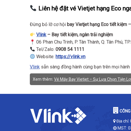
Liên hệ đặt vé Vietjet hạng Eco ng
Đừng bỏ lỡ cơ hội
bay Vietjet hạng Eco tiết kiệm –
Vlink
– Bay tiết kiệm, ngàn trải nghiệm
06 Phan Chu Trinh, P. Tân Thành, Q. Tân Phú, T
Tel/Zalo:
0908 54 1111
Website:
https://vlink.vn
Vlink
sẵn sàng đồng hành cùng bạn trên mọi hành 
Xem thêm:
Vé Máy Bay Vietjet – Sự Lựa Chọn Tiện Lợi,
CÔNG 
Địa chỉ:
MST: 0