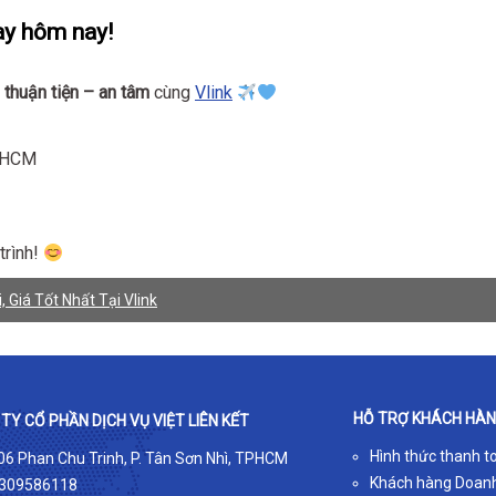
ay hôm nay!
 thuận tiện – an tâm
cùng
Vlink
P.HCM
trình!
 Giá Tốt Nhất Tại Vlink
HỖ TRỢ KHÁCH HÀ
TY CỔ PHẦN DỊCH VỤ VIỆT LIÊN KẾT
Hình thức thanh t
 06 Phan Chu Trinh, P. Tân Sơn Nhì, TPHCM
Khách hàng Doan
309586118