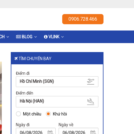
0906.728.466
ỊCH
BLOG
VLINK
TÌM CHUYẾN BAY
Điểm đi
Hồ Chí Minh (SGN)
Điểm đến
Hà Nội (HAN)
Một chiều
Khứ hồi
Ngày đi
Ngày về