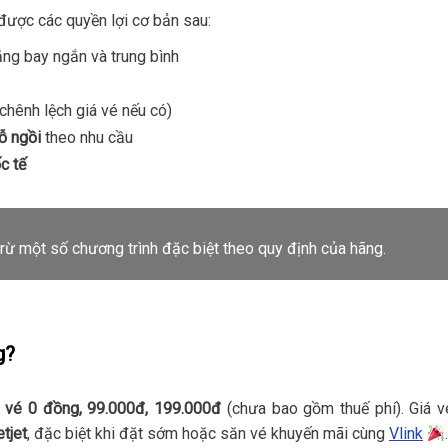
 được các quyền lợi cơ bản sau:
ặng bay ngắn và trung bình
 chênh lệch giá vé nếu có)
ỗ ngồi
theo nhu cầu
c tế
 trừ một số chương trình đặc biệt theo quy định của hãng.
g?
 vé 0 đồng, 99.000đ, 199.000đ
(chưa bao gồm thuế phí). Giá v
tjet
, đặc biệt khi đặt sớm hoặc săn vé khuyến mãi cùng
Vlink