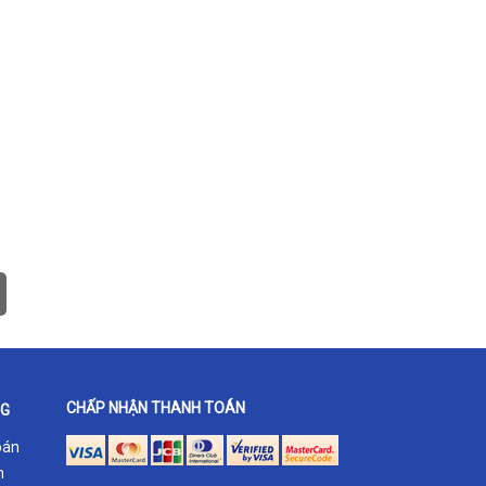
CHẤP NHẬN THANH TOÁN
NG
oán
h