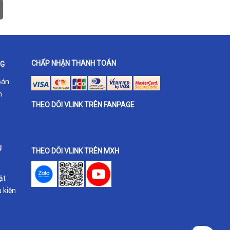
CHẤP NHẬN THANH TOÁN
NG
oán
h
THEO DÕI VLINK TRÊN FANPAGE
U
THEO DÕI VLINK TRÊN MXH
ật
 kiện