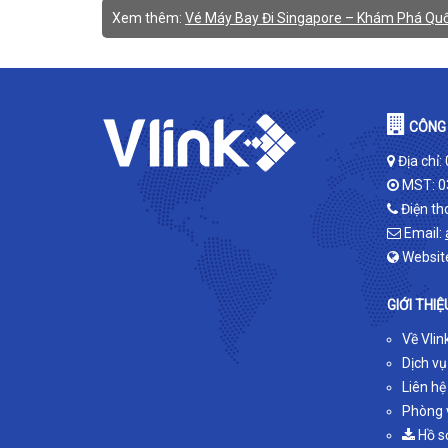
Xem thêm:
Vé Máy Bay Đi Singapore – Khám Phá Quố
CÔNG 
Địa chỉ:
MST: 0
Điện th
Email:
Websit
GIỚI THIỆ
Về Vlin
Dịch vụ
Liên hệ
Phòng v
Hồ s