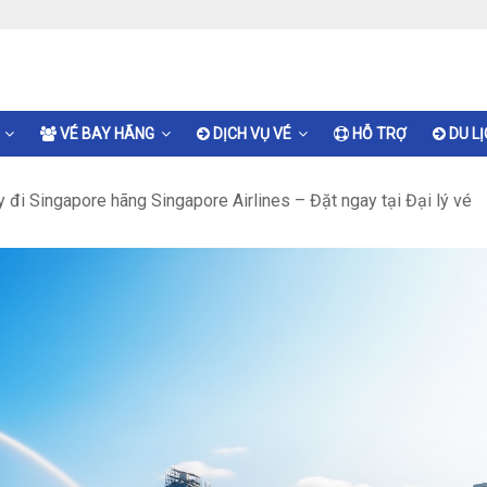
VÉ BAY HÃNG
DỊCH VỤ VÉ
HỖ TRỢ
DU L
 đi Singapore hãng Singapore Airlines – Đặt ngay tại Đại lý vé