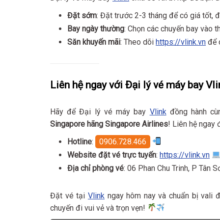
Đặt sớm
: Đặt trước 2-3 tháng để có giá tốt,
Bay ngày thường
: Chọn các chuyến bay vào th
Săn khuyến mãi
: Theo dõi
https://vlink.vn
để c
Liên hệ ngay với Đại lý vé máy bay Vli
Hãy để Đại lý vé máy bay
Vlink
đồng hành cùn
Singapore hãng Singapore Airlines
! Liên hệ ngay 
Hotline
:
0906.728.466
Website đặt vé trực tuyến
:
https://vlink.vn
Địa chỉ phòng vé
: 06 Phan Chu Trinh, P Tân 
Đặt vé tại
Vlink
ngay hôm nay và chuẩn bị vali đ
chuyến đi vui vẻ và trọn vẹn!