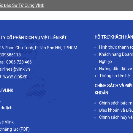
c Đảo Sư Tử Cùng Vlink
HỖ TRỢ KHÁCH HÀ
TY CỔ PHẦN DỊCH VỤ VIỆT LIÊN KẾT
Hình thức thanh t
 06 Phan Chu Trinh, P. Tân Sơn Nhì, TPHCM
Khách hàng Doan
309586118
Nghiệp
oại:
0906.728.466
Hướng dẫn đặt vé
airlines@vlink.vn
Thông tin liên hệ
e:
www.vlink.vn
CHÍNH SÁCH VÀ ĐIỀ
U VLINK
KHOẢN
k
Chính sách bảo m
 du lịch
Điều khoản và Điều
Chính sách hủy vé
é Vlink
ơ năng lực (PDF)