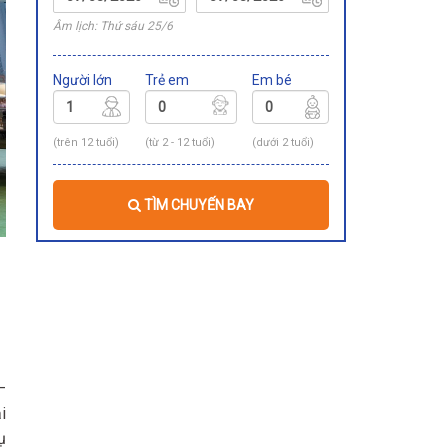
Âm lịch: Thứ sáu 25/6
Người lớn
Trẻ em
Em bé
(trên 12 tuổi)
(từ 2 - 12 tuổi)
(dưới 2 tuổi)
TÌM CHUYẾN BAY
–
i
ụ