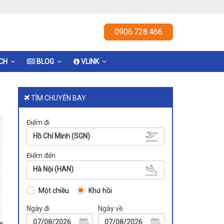
0906.728.466
ỊCH
BLOG
VLINK
TÌM CHUYẾN BAY
Điểm đi
Hồ Chí Minh (SGN)
Điểm đến
Hà Nội (HAN)
Một chiều
Khứ hồi
Ngày đi
Ngày về