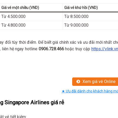
Giá vé một chiều (VND)
Giá vé khứ hồi (VND)
Từ 4.500.000
Từ 8.500.000
Từ 4.800.000
Từ 9.000.000
ay đổi tùy thời điểm. Để biết giá chính xác và ưu đãi mới nhất ch
, liên hệ ngay hotline
0906.728.466
hoặc truy cập
https://vlink.v
Xem giá vé Online
★ Ưu đãi dành cho khách hàng mớ
 Singapore Airlines giá rẻ
ặt vé tiết kiệm: