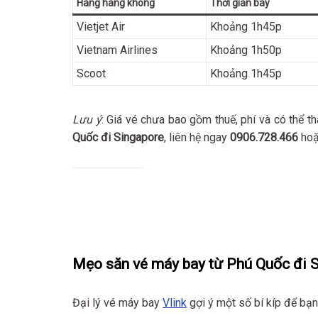
Hãng hàng không
Thời gian bay
Vietjet Air
Khoảng 1h45p
Vietnam Airlines
Khoảng 1h50p
Scoot
Khoảng 1h45p
Lưu ý
: Giá vé chưa bao gồm thuế, phí và có thể th
Quốc đi Singapore
, liên hệ ngay
0906.728.466
hoặ
Mẹo săn vé máy bay từ Phú Quốc đi S
Đại lý vé máy bay
Vlink
gợi ý một số bí kíp để bạn