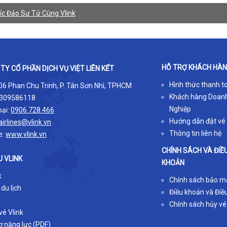
c Đảo Sư Tử Cùng Vlink
HỖ TRỢ KHÁCH HÀ
TY CỔ PHẦN DỊCH VỤ VIỆT LIÊN KẾT
Hình thức thanh t
 06 Phan Chu Trinh, P. Tân Sơn Nhì, TPHCM
Khách hàng Doan
309586118
Nghiệp
oại:
0906.728.466
Hướng dẫn đặt vé
airlines@vlink.vn
Thông tin liên hệ
e:
www.vlink.vn
CHÍNH SÁCH VÀ ĐIỀ
U VLINK
KHOẢN
k
Chính sách bảo m
 du lịch
Điều khoản và Điều
Chính sách hủy vé
é Vlink
ơ năng lực (PDF)