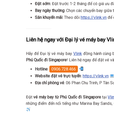
Đặt sớm
: Đặt trước 1-2 tháng để có giá ưu đ
Bay ngày thường
: Chọn các chuyến bay giữa t
Săn khuyến mãi
: Theo dõi
https://vlink.vn
để c
Liên hệ ngay với Đại lý vé máy bay Vli
Hãy để Đại lý vé máy bay
Vlink
đồng hành cùng b
Phú Quốc đi Singapore
! Liên hệ ngay để đặt vé v
Hotline
:
0906.728.466
Website đặt vé trực tuyến
:
https://vlink.vn
Địa chỉ phòng vé
: 06 Phan Chu Trinh, P Tân 
Đặt
vé máy bay từ Phú Quốc đi Singapore
tại
Vli
những điểm đến nổi tiếng như Marina Bay Sands, 