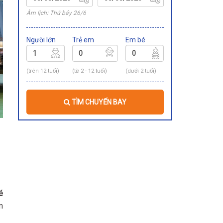
Âm lịch: Thứ bảy 26/6
Người lớn
Trẻ em
Em bé
(trên 12 tuổi)
(từ 2 - 12 tuổi)
(dưới 2 tuổi)
TÌM CHUYẾN BAY
é
m