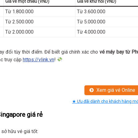
Giá vé một chiều (VND)
Giá vé khứ hồi (VND)
Từ 1.800.000
Từ 3.600.000
Từ 2.500.000
Từ 5.000.000
Từ 2.000.000
Từ 4.000.000
ay đổi tùy thời điểm. Để biết giá chính xác cho
vé máy bay từ Ph
c truy cập
https://vlink.vn
!
Xem giá vé Online
★ Ưu đãi dành cho khách hàng mớ
ingapore giá rẻ
 sở hữu vé giá tốt: