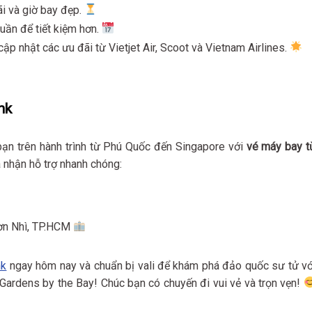
ãi và giờ bay đẹp.
uần để tiết kiệm hơn.
ập nhật các ưu đãi từ Vietjet Air, Scoot và Vietnam Airlines.
nk
ạn trên hành trình từ Phú Quốc đến Singapore với
vé máy bay t
à nhận hỗ trợ nhanh chóng:
Sơn Nhì, TP.HCM
nk
ngay hôm nay và chuẩn bị vali để khám phá đảo quốc sư tử vớ
Gardens by the Bay! Chúc bạn có chuyến đi vui vẻ và trọn vẹn!