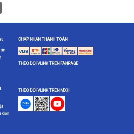
CHẤP NHẬN THANH TOÁN
NG
oán
h
THEO DÕI VLINK TRÊN FANPAGE
U
THEO DÕI VLINK TRÊN MXH
ật
 kiện