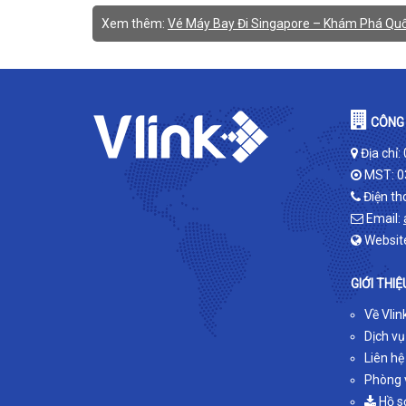
Xem thêm:
Vé Máy Bay Đi Singapore – Khám Phá Quố
CÔNG 
Địa chỉ:
MST: 0
Điện th
Email:
Websit
GIỚI THIỆ
Về Vlin
Dịch vụ
Liên hệ
Phòng v
Hồ s