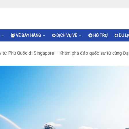
VÉ BAY HÃNG
DỊCH VỤ VÉ
HỖ TRỢ
DU L
 từ Phú Quốc đi Singapore – Khám phá đảo quốc sư tử cùng Đạ