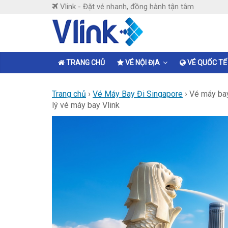
Skip
Vlink - Đặt vé nhanh, đồng hành tận tâm
to
content
Vlink
Đặt
TRANG CHỦ
VÉ NỘI ĐỊA
VÉ QUỐC TẾ
vé
nhanh,
Trang chủ
›
Vé Máy Bay Đi Singapore
›
Vé máy bay
đồng
lý vé máy bay Vlink
hành
tận
tâm