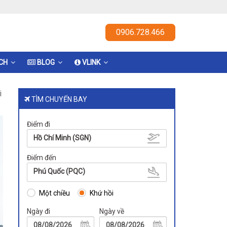
0906.728.466
ỊCH
BLOG
VLINK
i
TÌM CHUYẾN BAY
Điểm đi
Hồ Chí Minh (SGN)
Điểm đến
Phú Quốc (PQC)
Một chiều
Khứ hồi
Ngày đi
Ngày về