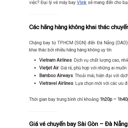
việc? Đại lý vé máy bay
Vlink
sẽ mang đến cho bạn 
Các hãng hàng không khai thác chuyế
Chặng bay từ TP.HCM (SGN) đến Đà Nẵng (DAD) l
khai thác bởi nhiều hãng hàng không uy tín:
Vietnam Airlines
: Dịch vụ chất lượng cao, nhi
Vietjet Air
: Giá rẻ, phù hợp với những ai muốn 
Bamboo Airways
: Thoải mái, hiện đại với dịc
Vietravel Airlines
: Lựa chọn mới với các ưu đ
Thời gian bay trung bình chỉ khoảng
1h20p – 1h40
Giá vé chuyến bay Sài Gòn – Đà Nẵng