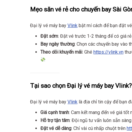
Mẹo săn vé rẻ cho chuyến bay Sài G
Đại lý vé máy bay
Vlink
bật mí cách để bạn đặt vé 
Đặt sớm
: Đặt vé trước 1-2 tháng để có giá rẻ
Bay ngày thường
: Chọn các chuyến bay vào th
Theo dõi khuyến mãi
: Ghé
https://vlink.vn
thườ
Tại sao chọn Đại lý vé máy bay Vlink?
Đại lý vé máy bay
Vlink
là địa chỉ tin cậy để bạn 
Giá cạnh tranh
: Cam kết mang đến vé giá tốt 
Hỗ trợ tận tâm
: Đội ngũ tư vấn luôn sẵn sàng
Đặt vé dễ dàng
: Chỉ vài cú nhấp chuột trên
ht