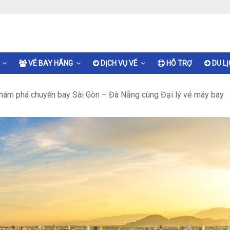
VÉ BAY HÃNG
DỊCH VỤ VÉ
HỖ TRỢ
DU L
hám phá chuyến bay Sài Gòn – Đà Nẵng cùng Đại lý vé máy bay