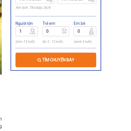
Âm lịch: Thứ bảy 26/6
Người lớn
Trẻ em
Em bé
(trên 12 tuổi)
(từ 2 - 12 tuổi)
(dưới 2 tuổi)
TÌM CHUYẾN BAY
h
g