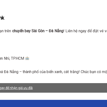
nk
ạn trên
chuyến bay Sài Gòn – Đà Nẵng
! Liên hệ ngay để đặt vé v
Sơn Nhì, TP.HCM
á Đà Nẵng – thành phố của biển xanh, cát trắng! Chúc bạn có mộ
ay để nhận giá ưu đãi