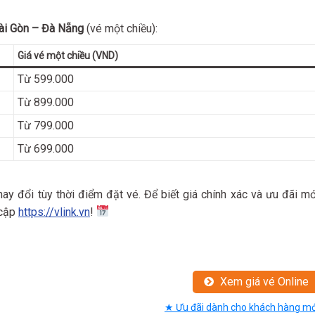
ài Gòn – Đà Nẵng
(vé một chiều):
Giá vé một chiều (VND)
Từ 599.000
Từ 899.000
Từ 799.000
Từ 699.000
hay đổi tùy thời điểm đặt vé. Để biết giá chính xác và ưu đãi mớ
 cập
https://vlink.vn
!
Xem giá vé Online
★ Ưu đãi dành cho khách hàng mớ