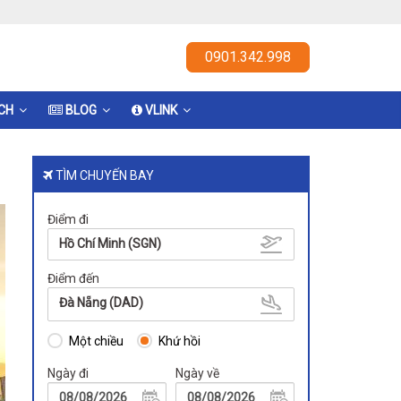
0901.342.998
ỊCH
BLOG
VLINK
TÌM CHUYẾN BAY
Điểm đi
Hồ Chí Minh (SGN)
Điểm đến
Đà Nẵng (DAD)
Một chiều
Khứ hồi
Ngày đi
Ngày về