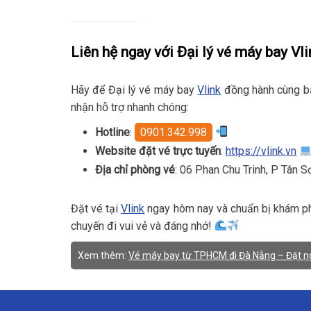
Liên hệ ngay với Đại lý vé máy bay Vli
Hãy để Đại lý vé máy bay
Vlink
đồng hành cùng b
nhận hỗ trợ nhanh chóng:
Hotline
:
0901.342.998
Website đặt vé trực tuyến
:
https://vlink.vn
Địa chỉ phòng vé
: 06 Phan Chu Trinh, P Tân 
Đặt vé tại
Vlink
ngay hôm nay và chuẩn bị khám ph
chuyến đi vui vẻ và đáng nhớ!
Xem thêm:
Vé máy bay từ TPHCM đi Đà Nẵng – Đặt ng