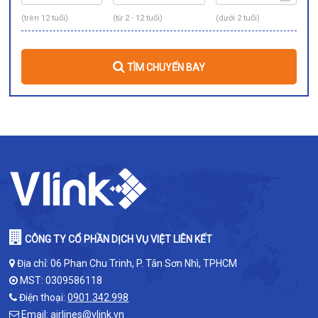
(trên 12 tuổi)
(từ 2 - 12 tuổi)
(dưới 2 tuổi)
TÌM CHUYẾN BAY
CÔNG TY CỔ PHẦN DỊCH VỤ VIỆT LIÊN KẾT
Địa chỉ: 06 Phan Chu Trinh, P. Tân Sơn Nhì, TPHCM
MST: 0309586118
Điện thoại:
0901.342.998
Email:
airlines@vlink.vn