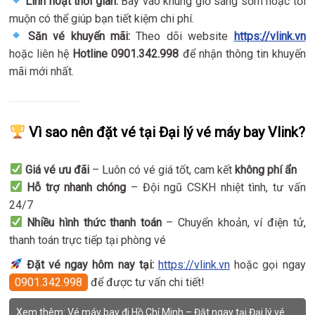
Linh hoạt thời gian:
Bay vào khung giờ sáng sớm hoặc tối
muộn có thể giúp bạn tiết kiệm chi phí.
Săn vé khuyến mãi:
Theo dõi website
https://vlink.vn
hoặc liên hệ
Hotline 0901.342.998
để nhận thông tin khuyến
mãi mới nhất.
Vì sao nên đặt vé tại Đại lý vé máy bay Vlink?
Giá vé ưu đãi
– Luôn có vé giá tốt, cam kết
không phí ẩn
Hỗ trợ nhanh chóng
– Đội ngũ CSKH nhiệt tình, tư vấn
24/7
Nhiều hình thức thanh toán
– Chuyển khoản, ví điện tử,
thanh toán trực tiếp tại phòng vé
Đặt vé ngay hôm nay tại:
https://vlink.vn
hoặc gọi ngay
0901.342.998
để được tư vấn chi tiết!
Xem thêm:
Vé máy bay đi Hồ Chí Minh – Đặt ngay tại Đại lý vé