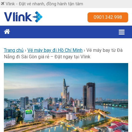
Skip
Vlink - Đặt vé nhanh, đồng hành tận tâm
to
content
Vlink
0901.342.998
Đặt
vé
nhanh,
Trang chủ
›
Vé máy bay đi Hồ Chí Minh
›
Vé máy bay từ Đà
Nẵng đi Sài Gòn giá rẻ – Đặt ngay tại Vlink
đồng
hành
tận
tâm