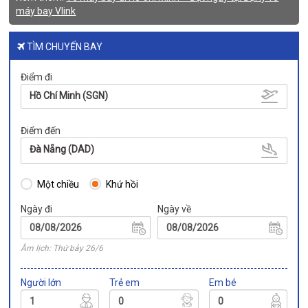
máy bay Vlink
TÌM CHUYẾN BAY
Điểm đi
Hồ Chí Minh (SGN)
Điểm đến
Đà Nẵng (DAD)
Một chiều
Khứ hồi
Ngày đi
Ngày về
Âm lịch: Thứ bảy 26/6
Người lớn
Trẻ em
Em bé