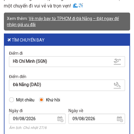
một chuyến đi vui vẻ và trọn vẹn!
Xem thêm:
Vé máy bay từ TPHCM đi Đà Nẵng – Đặt ngay để
nhận giá ưu đãi
TÌM CHUYẾN BAY
Điểm đi
Hồ Chí Minh (SGN)
Điểm đến
Đà Nẵng (DAD)
Một chiều
Khứ hồi
Ngày đi
Ngày về
Âm lịch: Chủ nhật 27/6