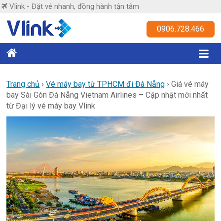
Skip
Vlink - Đặt vé nhanh, đồng hành tận tâm
to
content
Vlink
0906.728.466
Đặt
vé
nhanh,
Trang chủ
›
Vé máy bay từ TPHCM đi Đà Nẵng
›
Giá vé máy
bay Sài Gòn Đà Nẵng Vietnam Airlines – Cập nhật mới nhất
đồng
từ Đại lý vé máy bay Vlink
hành
tận
tâm