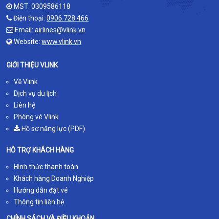
MST: 0309586118
Điện thoại:
0906.728.466
Email:
airlines@vlink.vn
Website:
www.vlink.vn
GIỚI THIỆU VLINK
Về Vlink
Dịch vụ du lịch
Liên hệ
Phòng vé Vlink
Hồ sơ năng lực (PDF)
HỖ TRỢ KHÁCH HÀNG
Hình thức thanh toán
Khách hàng Doanh Nghiệp
Hướng dẫn đặt vé
Thông tin liên hệ
CHÍNH SÁCH VÀ ĐIỀU KHOẢN