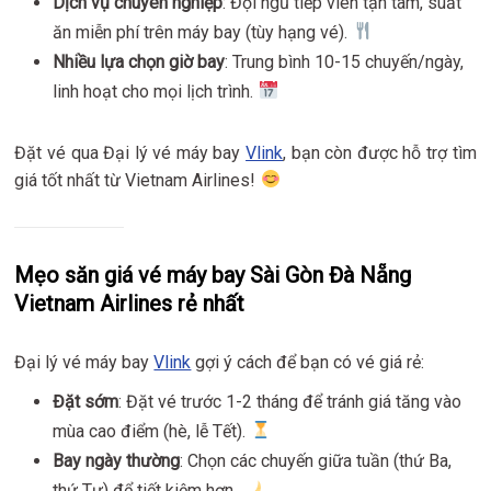
Dịch vụ chuyên nghiệp
: Đội ngũ tiếp viên tận tâm, suất
ăn miễn phí trên máy bay (tùy hạng vé).
Nhiều lựa chọn giờ bay
: Trung bình 10-15 chuyến/ngày,
linh hoạt cho mọi lịch trình.
Đặt vé qua Đại lý vé máy bay
Vlink
, bạn còn được hỗ trợ tìm
giá tốt nhất từ Vietnam Airlines!
Mẹo săn giá vé máy bay Sài Gòn Đà Nẵng
Vietnam Airlines rẻ nhất
Đại lý vé máy bay
Vlink
gợi ý cách để bạn có vé giá rẻ:
Đặt sớm
: Đặt vé trước 1-2 tháng để tránh giá tăng vào
mùa cao điểm (hè, lễ Tết).
Bay ngày thường
: Chọn các chuyến giữa tuần (thứ Ba,
thứ Tư) để tiết kiệm hơn.