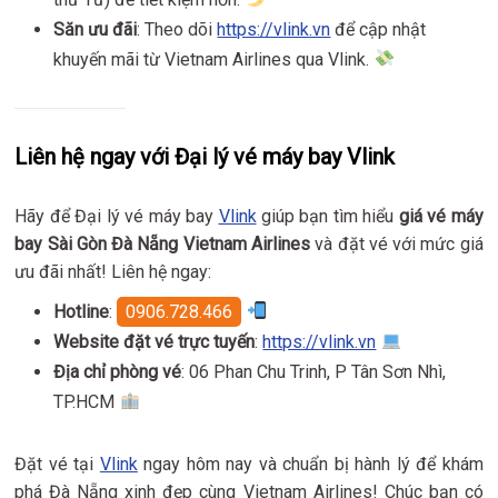
Săn ưu đãi
: Theo dõi
https://vlink.vn
để cập nhật
khuyến mãi từ Vietnam Airlines qua Vlink.
Liên hệ ngay với Đại lý vé máy bay Vlink
Hãy để Đại lý vé máy bay
Vlink
giúp bạn tìm hiểu
giá vé máy
bay Sài Gòn Đà Nẵng Vietnam Airlines
và đặt vé với mức giá
ưu đãi nhất! Liên hệ ngay:
Hotline
:
0906.728.466
Website đặt vé trực tuyến
:
https://vlink.vn
Địa chỉ phòng vé
: 06 Phan Chu Trinh, P Tân Sơn Nhì,
TP.HCM
Đặt vé tại
Vlink
ngay hôm nay và chuẩn bị hành lý để khám
phá Đà Nẵng xinh đẹp cùng Vietnam Airlines! Chúc bạn có