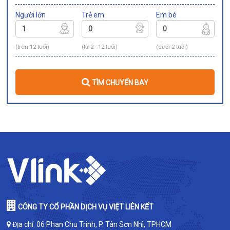
Người lớn
Trẻ em
Em bé
(trên 12 tuổi)
(từ 2 - 12 tuổi)
(dưới 2 tuổi)
TÌM CHUYẾN BAY
CÔNG TY CỔ PHẦN DỊCH VỤ VIỆT LIÊN KẾT
Địa chỉ: 06 Phan Chu Trinh, P. Tân Sơn Nhì, TPHCM