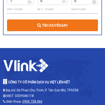
(trên 12 tuổi)
(từ 2 - 12 tuổi)
(dưới 2 tuổi)
TÌM CHUYẾN BAY
CÔNG TY CỔ PHẦN DỊCH VỤ VIỆT LIÊN KẾT
Địa chỉ: 06 Phan Chu Trinh, P. Tân Sơn Nhì, TPHCM
MST: 0309586118
Điện thoại:
0906.728.466