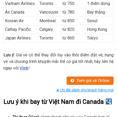
Vietnam Airlines
Toronto
từ 750
1 điểm dừng
Air Canada
Vancouver
từ 780
Bay thẳng
Korean Air
Montreal
từ 850
Seoul
Cathay Pacific
Calgary
từ 820
Hong Kong
Japan Airlines
Toronto
từ 860
Tokyo
Lưu ý:
Giá vé có thể thay đổi tùy vào thời điểm đặt vé, hạng
vé và chương trình khuyến mãi. Để có giá tốt nhất, hãy liên hệ
ngay với
Vlink
!
Xem giá vé Online
★ Ưu đãi dành cho khách hàng mới
Lưu ý khi bay từ Việt Nam đi Canada