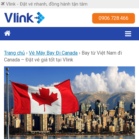
Skip
Vlink - Đặt vé nhanh, đồng hành tận tâm
to
content
Vlink
0906.728.466
Đặt
vé
nhanh,
Trang chủ
›
Vé Máy Bay Đi Canada
›
Bay từ Việt Nam đi
Canada – Đặt vé giá tốt tại Vlink
đồng
hành
tận
tâm