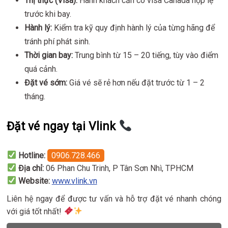
Thị thực (Visa):
Hành khách cần có visa Canada hợp lệ
trước khi bay.
Hành lý:
Kiểm tra kỹ quy định hành lý của từng hãng để
tránh phí phát sinh.
Thời gian bay:
Trung bình từ 15 – 20 tiếng, tùy vào điểm
quá cảnh.
Đặt vé sớm:
Giá vé sẽ rẻ hơn nếu đặt trước từ 1 – 2
tháng.
Đặt vé ngay tại Vlink
Hotline:
0906.728.466
Địa chỉ:
06 Phan Chu Trinh, P Tân Sơn Nhì, TPHCM
Website:
www.vlink.vn
Liên hệ ngay để được tư vấn và hỗ trợ đặt vé nhanh chóng
với giá tốt nhất!