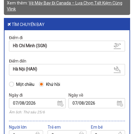
Xem thêm:
Vé Máy Bay Đi Canada – Lựa Chọn Tiết Kiệm Cùng
Vlink
TÌM CHUYẾN BAY
Điểm đi
Hồ Chí Minh (SGN)
Điểm đến
Hà Nội (HAN)
Một chiều
Khứ hồi
Ngày đi
Ngày về
Âm lịch: Thứ sáu 25/6
Người lớn
Trẻ em
Em bé