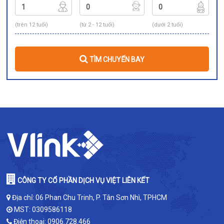
(trên 12 tuổi)
(từ 2 - 12 tuổi)
(dưới 2 tuổi)
TÌM CHUYẾN BAY
CÔNG TY CỔ PHẦN DỊCH VỤ VIỆT LIÊN KẾT
Địa chỉ: 06 Phan Chu Trinh, P. Tân Sơn Nhì, TPHCM
MST: 0309586118
Điện thoại:
0906.728.466