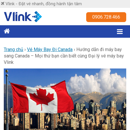
Skip
Vlink - Đặt vé nhanh, đồng hành tận tâm
to
content
Vlink
0906.728.466
Đặt
vé
nhanh,
Trang chủ
›
Vé Máy Bay Đi Canada
›
Hướng dẫn đi máy bay
sang Canada – Mọi thứ bạn cần biết cùng Đại lý vé máy bay
đồng
Vlink
hành
tận
tâm