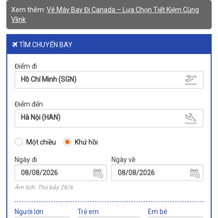
Xem thêm:
Vé Máy Bay Đi Canada – Lựa Chọn Tiết Kiệm Cùng
Vlink
TÌM CHUYẾN BAY
Điểm đi
Hồ Chí Minh (SGN)
Điểm đến
Hà Nội (HAN)
Một chiều
Khứ hồi
Ngày đi
Ngày về
Âm lịch: Thứ bảy 26/6
Người lớn
Trẻ em
Em bé