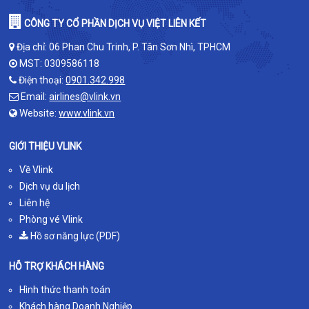
CÔNG TY CỔ PHẦN DỊCH VỤ VIỆT LIÊN KẾT
Địa chỉ: 06 Phan Chu Trinh, P. Tân Sơn Nhì, TPHCM
MST: 0309586118
Điện thoại:
0901.342.998
Email:
airlines@vlink.vn
Website:
www.vlink.vn
GIỚI THIỆU VLINK
Về Vlink
Dịch vụ du lịch
Liên hệ
Phòng vé Vlink
Hồ sơ năng lực (PDF)
HỖ TRỢ KHÁCH HÀNG
Hình thức thanh toán
Khách hàng Doanh Nghiệp