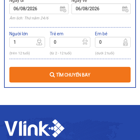
Ngày đi
Ngày về
Âm lịch: Thứ năm 24/6
Người lớn
Trẻ em
Em bé
(trên 12 tuổi)
(từ 2 - 12 tuổi)
(dưới 2 tuổi)
TÌM CHUYẾN BAY