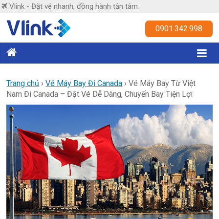
Skip
Vlink - Đặt vé nhanh, đồng hành tận tâm
to
content
Vlink
0901.342.998
Đặt
vé
nhanh,
Trang chủ
›
Vé Máy Bay Đi Canada
›
Vé Máy Bay Từ Việt
Nam Đi Canada – Đặt Vé Dễ Dàng, Chuyến Bay Tiện Lợi
đồng
hành
tận
tâm