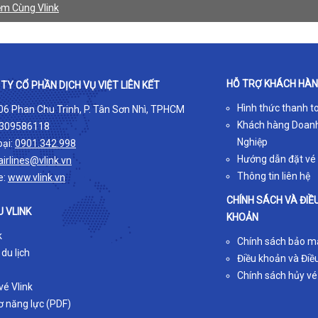
ệm Cùng Vlink
HỖ TRỢ KHÁCH HÀ
TY CỔ PHẦN DỊCH VỤ VIỆT LIÊN KẾT
Hình thức thanh t
 06 Phan Chu Trinh, P. Tân Sơn Nhì, TPHCM
Khách hàng Doan
309586118
Nghiệp
oại:
0901.342.998
Hướng dẫn đặt vé
airlines@vlink.vn
Thông tin liên hệ
e:
www.vlink.vn
CHÍNH SÁCH VÀ ĐIỀ
U VLINK
KHOẢN
k
Chính sách bảo m
 du lịch
Điều khoản và Điều
Chính sách hủy vé
é Vlink
ơ năng lực (PDF)