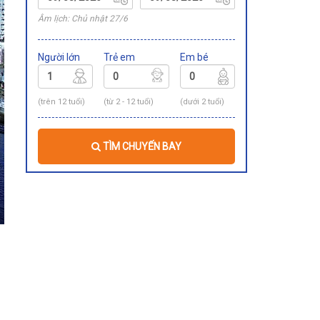
Âm lịch: Chủ nhật 27/6
Người lớn
Trẻ em
Em bé
(trên 12 tuổi)
(từ 2 - 12 tuổi)
(dưới 2 tuổi)
TÌM CHUYẾN BAY