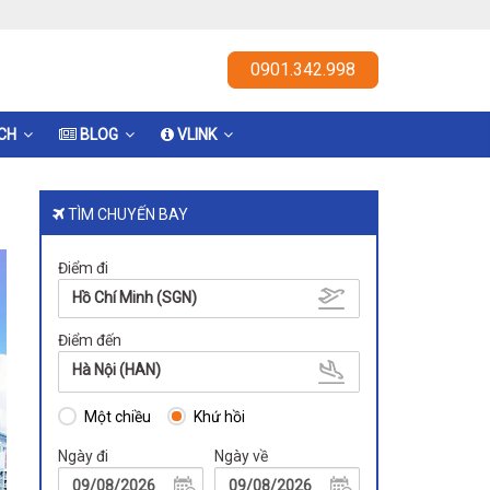
0901.342.998
ỊCH
BLOG
VLINK
TÌM CHUYẾN BAY
Điểm đi
Hồ Chí Minh (SGN)
Điểm đến
Hà Nội (HAN)
Một chiều
Khứ hồi
Ngày đi
Ngày về