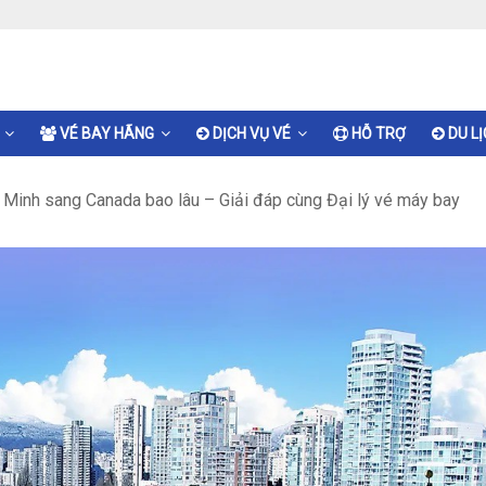
VÉ BAY HÃNG
DỊCH VỤ VÉ
HỖ TRỢ
DU L
 Minh sang Canada bao lâu – Giải đáp cùng Đại lý vé máy bay