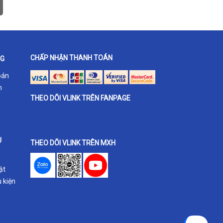
CHẤP NHẬN THANH TOÁN
NG
oán
h
THEO DÕI VLINK TRÊN FANPAGE
U
THEO DÕI VLINK TRÊN MXH
ật
 kiện