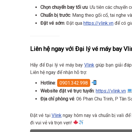
Chọn chuyến bay tối ưu
: Ưu tiên các chuyến 
Chuẩn bị trước
: Mang theo gối cổ, tai nghe v
Đặt vé sớm
: Đặt qua
https://vlink.vn
để có giá
Liên hệ ngay với Đại lý vé máy bay Vli
Hãy để Đại lý vé máy bay
Vlink
giúp bạn giải đá
Liên hệ ngay để nhận hỗ trợ:
Hotline
:
0901.342.998
Website đặt vé trực tuyến
:
https://vlink.vn
Địa chỉ phòng vé
: 06 Phan Chu Trinh, P Tân 
Đặt vé tại
Vlink
ngay hôm nay và chuẩn bị vali để
đi vui vẻ và trọn vẹn!