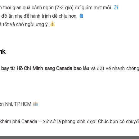
có thời gian quá cảnh ngắn (2-3 giờ) để giảm mệt mỏi.
à đồ ăn nhẹ để hành trình dễ chịu hơn.
 tốt và chỗ ngồi ưng ý.
nk
p
bay từ Hồ Chí Minh sang Canada bao lâu
và đặt vé nhanh chóng
Sơn Nhì, TP.HCM
 khám phá Canada – xứ sở lá phong xinh đẹp! Chúc bạn có chuyế