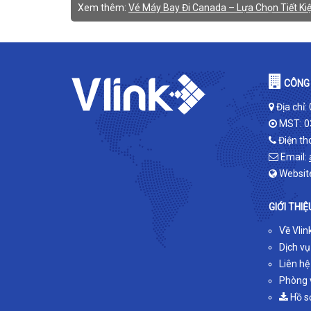
Xem thêm:
Vé Máy Bay Đi Canada – Lựa Chọn Tiết Ki
CÔNG 
Địa chỉ:
MST: 0
Điện th
Email:
Websit
GIỚI THIỆ
Về Vlin
Dịch vụ
Liên hệ
Phòng v
Hồ s