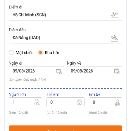
Điểm đi
Hồ Chí Minh (SGN)
Điểm đến
Đà Nẵng (DAD)
Một chiều
Khứ hồi
Ngày đi
Ngày về
Âm lịch: Chủ nhật 27/6
Người lớn
Trẻ em
Em bé
(trên 12 tuổi)
(từ 2 - 12 tuổi)
(dưới 2 tuổi)