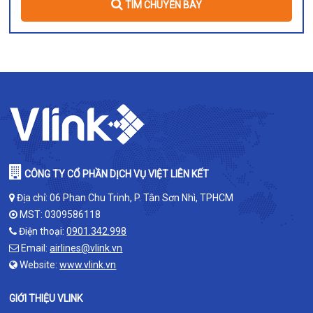
TÌM CHUYẾN BAY
CÔNG TY CỔ PHẦN DỊCH VỤ VIỆT LIÊN KẾT
Địa chỉ: 06 Phan Chu Trinh, P. Tân Sơn Nhì, TPHCM
MST: 0309586118
Điện thoại:
0901.342.998
Email:
airlines@vlink.vn
Website:
www.vlink.vn
GIỚI THIỆU VLINK