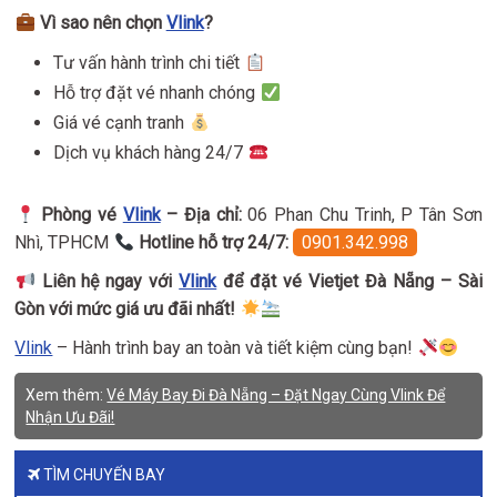
Vì sao nên chọn
Vlink
?
Tư vấn hành trình chi tiết
Hỗ trợ đặt vé nhanh chóng
Giá vé cạnh tranh
Dịch vụ khách hàng 24/7
Phòng vé
Vlink
– Địa chỉ:
06 Phan Chu Trinh, P Tân Sơn
Nhì, TPHCM
Hotline hỗ trợ 24/7:
0901.342.998
Liên hệ ngay với
Vlink
để đặt vé Vietjet Đà Nẵng – Sài
Gòn với mức giá ưu đãi nhất!
Vlink
– Hành trình bay an toàn và tiết kiệm cùng bạn!
Xem thêm:
Vé Máy Bay Đi Đà Nẵng – Đặt Ngay Cùng Vlink Để
Nhận Ưu Đãi!
TÌM CHUYẾN BAY