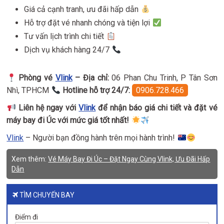
Giá cả cạnh tranh, ưu đãi hấp dẫn
Hỗ trợ đặt vé nhanh chóng và tiện lợi
Tư vấn lịch trình chi tiết
Dịch vụ khách hàng 24/7
Phòng vé
Vlink
– Địa chỉ:
06 Phan Chu Trinh, P Tân Sơn
Nhì, TPHCM
Hotline hỗ trợ 24/7:
0906.728.466
Liên hệ ngay với
Vlink
để nhận báo giá chi tiết và đặt vé
máy bay đi Úc với mức giá tốt nhất!
Vlink
– Người bạn đồng hành trên mọi hành trình!
Xem thêm:
Vé Máy Bay Đi Úc – Đặt Ngay Cùng Vlink, Ưu Đãi Hấp
Dẫn
TÌM CHUYẾN BAY
Điểm đi