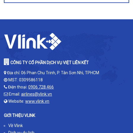
CÔNG TY CỔ PHẦN DỊCH VỤ VIỆT LIÊN KẾT
Địa chỉ: 06 Phan Chu Trinh, P. Tân Sơn Nhì, TPHCM
MST: 0309586118
Điện thoại:
0906.728.466
Email:
airlines@vlink.vn
Website:
www.vlink.vn
GIỚI THIỆU VLINK
Về Vlink
Dịch vụ du lịch