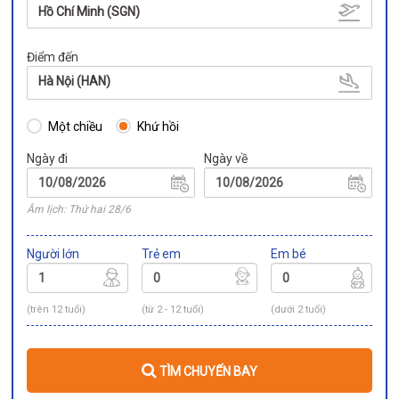
Hồ Chí Minh (SGN)
Điểm đến
Hà Nội (HAN)
Một chiều
Khứ hồi
Ngày đi
Ngày về
Âm lịch: Thứ hai 28/6
Người lớn
Trẻ em
Em bé
(trên 12 tuổi)
(từ 2 - 12 tuổi)
(dưới 2 tuổi)
TÌM CHUYẾN BAY