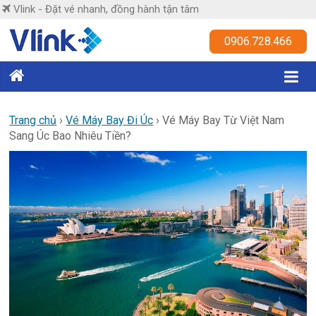
Skip
Vlink - Đặt vé nhanh, đồng hành tận tâm
to
content
Vlink
0906.728.466
Đặt
vé
nhanh,
Trang chủ
›
Vé Máy Bay Đi Úc
›
Vé Máy Bay Từ Việt Nam
Sang Úc Bao Nhiêu Tiền?
đồng
hành
tận
tâm