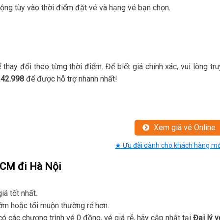
động tùy vào thời điểm đặt vé và hạng vé bạn chọn.
hay đổi theo từng thời điểm. Để biết giá chính xác, vui lòng tru
342.998
để được hỗ trợ nhanh nhất!
Xem giá vé Online
★ Ưu đãi dành cho khách hàng mớ
HCM đi Hà Nội
á tốt nhất.
m hoặc tối muộn thường rẻ hơn.
có các chương trình vé 0 đồng, vé giá rẻ, hãy cập nhật tại
Đại lý v