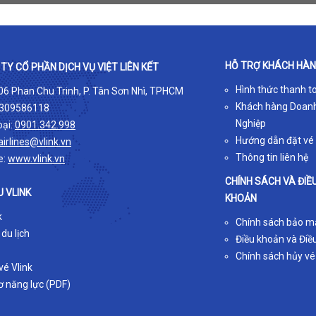
HỖ TRỢ KHÁCH HÀ
TY CỔ PHẦN DỊCH VỤ VIỆT LIÊN KẾT
Hình thức thanh t
 06 Phan Chu Trinh, P. Tân Sơn Nhì, TPHCM
Khách hàng Doan
309586118
Nghiệp
oại:
0901.342.998
Hướng dẫn đặt vé
airlines@vlink.vn
Thông tin liên hệ
e:
www.vlink.vn
CHÍNH SÁCH VÀ ĐIỀ
U VLINK
KHOẢN
k
Chính sách bảo m
 du lịch
Điều khoản và Điều
Chính sách hủy vé
é Vlink
ơ năng lực (PDF)