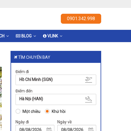
0901.342.998
ỊCH
BLOG
VLINK
TÌM CHUYẾN BAY
Điểm đi
Hồ Chí Minh (SGN)
Điểm đến
Hà Nội (HAN)
Một chiều
Khứ hồi
Ngày đi
Ngày về