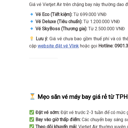
Giá vé Vietjet Air trên chặng bay này thường dao 
Vé Eco (Tiết kiệm):
Từ 699.000 VNĐ
Vé Deluxe (Tiêu chuẩn):
Từ 1.200.000 VNĐ
Vé SkyBoss (Thương gia):
Từ 2.500.000 VNĐ
Lưu ý:
Giá vé chưa bao gồm thuế phí và có thể t
cập
website đặt vé
Vlink
hoặc gọi
Hotline: 0901.
Mẹo săn vé máy bay giá rẻ từ TP
Đặt vé sớm:
Đặt vé trước 2-3 tuần để có mức gi
Bay vào giờ thấp điểm:
Các chuyến bay sáng sớ
Theo dõi khuyến mãi:
Vietjet Air thường xuyên 