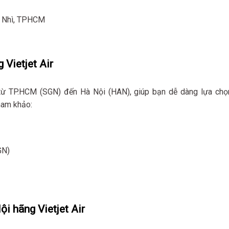
n Nhì, TPHCM
Vietjet Air
y từ TP.HCM (SGN) đến Hà Nội (HAN), giúp bạn dễ dàng lựa chọ
ham khảo:
GN)
i hãng Vietjet Air