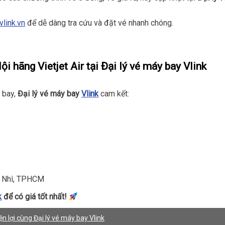
vlink.vn
để dễ dàng tra cứu và đặt vé nhanh chóng.
hãng Vietjet Air tại Đại lý vé máy bay Vlink
 bay,
Đại lý vé máy bay
Vlink
cam kết:
n Nhì, TPHCM
k
để có giá tốt nhất!
ện lợi cùng Đại lý vé máy bay Vlink