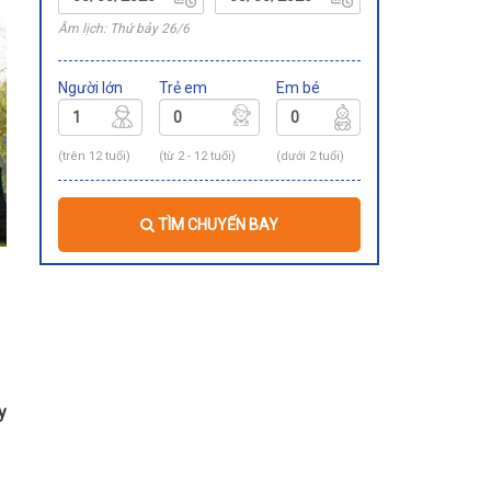
Âm lịch: Thứ bảy 26/6
Người lớn
Trẻ em
Em bé
(trên 12 tuổi)
(từ 2 - 12 tuổi)
(dưới 2 tuổi)
TÌM CHUYẾN BAY
y