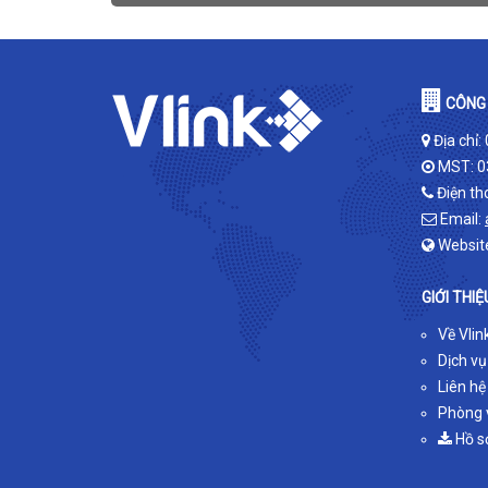
CÔNG 
Địa chỉ:
MST: 0
Điện th
Email:
Websit
GIỚI THIỆ
Về Vlin
Dịch vụ
Liên hệ
Phòng v
Hồ s