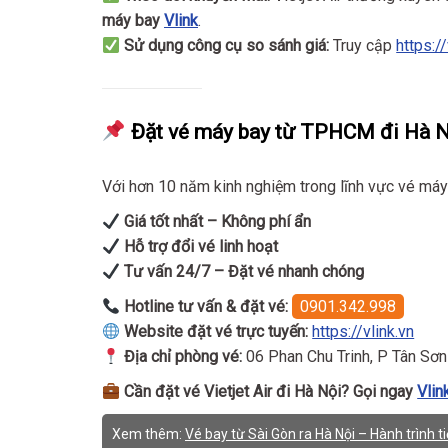
máy bay
Vlink
.
Sử dụng công cụ so sánh giá:
Truy cập
https://
Đặt vé máy bay từ TPHCM đi Hà Nội 
Với hơn 10 năm kinh nghiệm trong lĩnh vực vé máy
Giá tốt nhất – Không phí ẩn
Hỗ trợ đổi vé linh hoạt
Tư vấn 24/7 – Đặt vé nhanh chóng
Hotline tư vấn & đặt vé:
0901.342.998
Website đặt vé trực tuyến:
https://vlink.vn
Địa chỉ phòng vé:
06 Phan Chu Trinh, P Tân Sơ
Cần đặt vé Vietjet Air đi Hà Nội? Gọi ngay
Vlin
Xem thêm:
Vé bay từ Sài Gòn ra Hà Nội – Hành trình ti