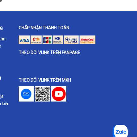
CHẤP NHẬN THANH TOÁN
NG
oán
h
THEO DÕI VLINK TRÊN FANPAGE
U
THEO DÕI VLINK TRÊN MXH
ật
 kiện